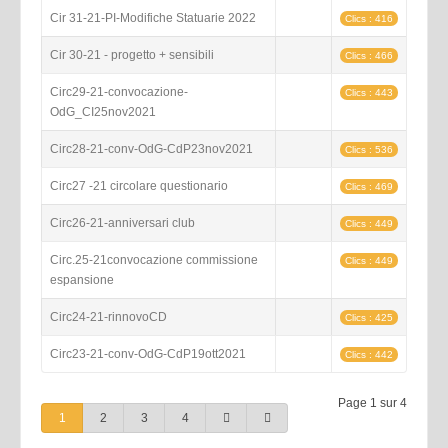
Cir 31-21-PI-Modifiche Statuarie 2022
Clics : 416
Cir 30-21 - progetto + sensibili
Clics : 466
Circ29-21-convocazione-
Clics : 443
OdG_CI25nov2021
Circ28-21-conv-OdG-CdP23nov2021
Clics : 536
Circ27 -21 circolare questionario
Clics : 469
Circ26-21-anniversari club
Clics : 449
Circ.25-21convocazione commissione
Clics : 449
espansione
Circ24-21-rinnovoCD
Clics : 425
Circ23-21-conv-OdG-CdP19ott2021
Clics : 442
Page 1 sur 4
1
2
3
4