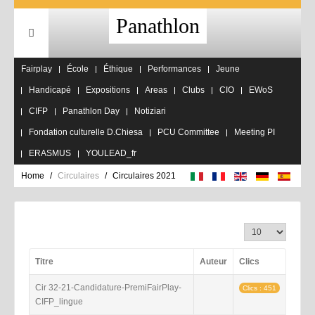
Panathlon
Fairplay
École
Éthique
Performances
Jeune
Handicapé
Expositions
Areas
Clubs
CIO
EWoS
CIFP
Panathlon Day
Notiziari
Fondation culturelle D.Chiesa
PCU Committee
Meeting PI
ERASMUS
YOULEAD_fr
Home
Circulaires
Circulaires 2021
Affichage #
Titre
Auteur
Clics
Cir 32-21-Candidature-PremiFairPlay-
Clics : 451
CIFP_lingue