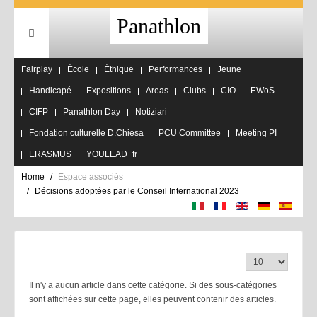
Panathlon
Fairplay
École
Éthique
Performances
Jeune
Handicapé
Expositions
Areas
Clubs
CIO
EWoS
CIFP
Panathlon Day
Notiziari
Fondation culturelle D.Chiesa
PCU Committee
Meeting PI
ERASMUS
YOULEAD_fr
Home
Espace associés
Décisions adoptées par le Conseil International 2023
Affichage #
Il n'y a aucun article dans cette catégorie. Si des sous-catégories
sont affichées sur cette page, elles peuvent contenir des articles.