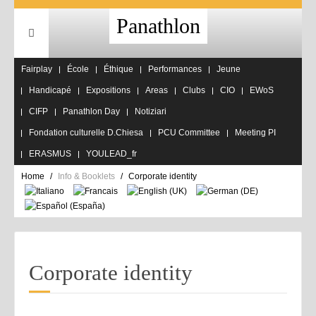
Panathlon
Fairplay
École
Éthique
Performances
Jeune
Handicapé
Expositions
Areas
Clubs
CIO
EWoS
CIFP
Panathlon Day
Notiziari
Fondation culturelle D.Chiesa
PCU Committee
Meeting PI
ERASMUS
YOULEAD_fr
Home
Info & Booklets
Corporate identity
Corporate identity