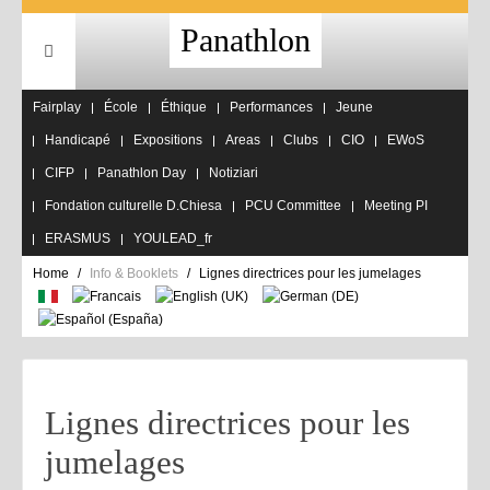
Panathlon
Fairplay
École
Éthique
Performances
Jeune
Handicapé
Expositions
Areas
Clubs
CIO
EWoS
CIFP
Panathlon Day
Notiziari
Fondation culturelle D.Chiesa
PCU Committee
Meeting PI
ERASMUS
YOULEAD_fr
Home
Info & Booklets
Lignes directrices pour les jumelages
Lignes directrices pour les
jumelages