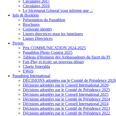
Circulaires 2017
Circulaires 2016
Le Sécretariat Géneral vous informe que ...
Info & Booklets
Présentation du Panathlon
Brochures
Corporate identity
Lignes directrices pour les jumelages
Lignes Directrices
Projets
Prix COMMUNICATION 2024-2025
Panathlon Photo Contest 2025
Tableau d'Honneur des Ambassadeurs du Sport du PI
Fair-Play et école: un nouveau départ
Charta Smeralda
EWoS
Panathlon International
DÉCISIONS adoptées par le Comité de Présidence 2026
Décisions adoptées par le Conseil International 2026
Décisions adoptées par le Comité de Présidence 2025
Décisions adoptées par le Conseil International 2025
Décisions adoptées par le Comité de Présidence 2024
Décisions adoptées par le Conseil International 2024
Décisions adoptées par le Comité de Présidence 2023
Décisions adoptées par le Comité de Présidence 2022