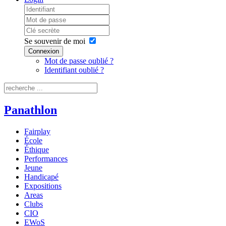
Se souvenir de moi
Connexion
Mot de passe oublié ?
Identifiant oublié ?
Panathlon
Fairplay
École
Éthique
Performances
Jeune
Handicapé
Expositions
Areas
Clubs
CIO
EWoS