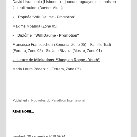
David Livramento (Lisbonne) - joueur uruguayen de tennis en
fauteuil roulant (Buenos Aires)
• Trophée “Willi Daume - Promotion”
Maxime Mbandà (Zone 05)
• Diplôme “Willi Daume - Promotion”
Francesco Franceschetti (Bononia, Zone 05) – Famille Testi
(Ferrara, Zone 05) - Stefano Bizzozi (Mestre, Zone 01)
• Lettre de félicitations “Jacques Rogge - Youth”
Maria Laura Pederzini (Ferrara, Zone 05)
Published in
Nouvelles du Panathlon International
READ MORE...
vendredi, 20 septembre 2019 09:24