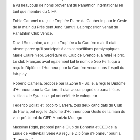
a vu beaucoup de noms provenant du Panathlon International en
tant que membre du CIFP.
Fabio Caramel a reçu le Trophée Pierre de Coubertin pour le Geste
de la main du Président Jeno Kamuti. La proposition venait du
Panathlon Club Venice.
David Smetanine, a reçu le Trophée à la Carrière mais il était
absent parce qu'il participait à des compétitions paralympiques.
Marie Claire Nepi, Secrétaire du Club de Grenoble, a retiré le prix.
Le club Français avait également fait le nom de Geo Perli, qui a
reçu le Diplôme d'Honneur pour la Carrière vécue dans l’esprit du
fair-play.
Roberto Camelia, proposé par la Zone 9 - Sicile, a reçu le Diplôme
d'Honneur pour la Carrière. Il était accompagné de panathlètes
siciliens de Syracuse qui ont célébré le vainqueur.
Federico Bollati et Rodolfo Carrera, tous deux candidats du Club
de Pavia, ont reçu le Diplôme d'Honneur pour Geste de la main du
vice-président du CIFP Maurizio Monego.
Massimo Righi, proposé par le Club de Bononia et CEO de la
Ligue de Volleyball Serie A a reçu le Diplôme d'Honneur pour la
"Promotion".