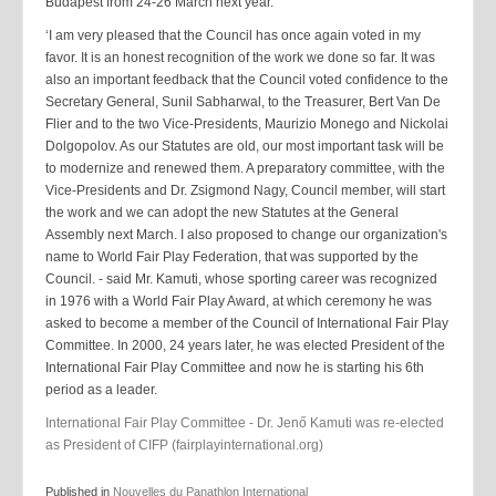
Budapest from 24-26 March next year.
‘I am very pleased that the Council has once again voted in my
favor. It is an honest recognition of the work we done so far. It was
also an important feedback that the Council voted confidence to the
Secretary General, Sunil Sabharwal, to the Treasurer, Bert Van De
Flier and to the two Vice-Presidents, Maurizio Monego and Nickolai
Dolgopolov. As our Statutes are old, our most important task will be
to modernize and renewed them. A preparatory committee, with the
Vice-Presidents and Dr. Zsigmond Nagy, Council member, will start
the work and we can adopt the new Statutes at the General
Assembly next March. I also proposed to change our organization's
name to World Fair Play Federation, that was supported by the
Council. - said Mr. Kamuti, whose sporting career was recognized
in 1976 with a World Fair Play Award, at which ceremony he was
asked to become a member of the Council of International Fair Play
Committee. In 2000, 24 years later, he was elected President of the
International Fair Play Committee and now he is starting his 6th
period as a leader.
International Fair Play Committee - Dr. Jenő Kamuti was re-elected
as President of CIFP (fairplayinternational.org)
Published in
Nouvelles du Panathlon International