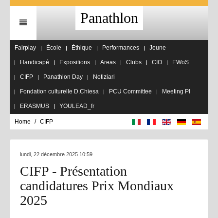
Panathlon
Fairplay
École
Éthique
Performances
Jeune
Handicapé
Expositions
Areas
Clubs
CIO
EWoS
CIFP
Panathlon Day
Notiziari
Fondation culturelle D.Chiesa
PCU Committee
Meeting PI
ERASMUS
YOULEAD_fr
Home
CIFP
lundi, 22 décembre 2025 10:59
CIFP - Présentation
candidatures Prix Mondiaux
2025