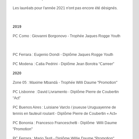
Les lauréats pour l'année 2021 n'ont pas encore été désignés.
2019
PC Como : Giovanni Borgonovo - Trophée Jaques Rogge Youth
PC Ferrara : Eugenio Dondi - Diplôme Jaques Rogge Youth
PC Modena : Catia Pedrini - Diplôme Jean Borotra “Carreer”
2020
Zone 05 : Maxime Mbandà - Trophée Willi Daume "Promotion"
PC Lisbonne : David Livramento - Diplôme Pierre de Coubertin
“Act”
PC Buenos Aires : Luisiane Varclo / joueuse Uruguayenne de
tennis en fauteuil roulant - Diplôme Pierre de Coubertin « Act»
PC Bononia : Francesco Franceschetti - Diplôme Willi Daume
"Promotion"
PC Ferrara : Mario Testi - Diplôme Willie Daume "Promotion"