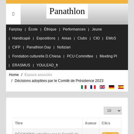
Panathlon
Fairplay
École
Éthique
Performances
Jeune
Handicapé
Expositions
Areas
Clubs
CIO
EWoS
CIFP
Panathlon Day
Notiziari
Fondation culturelle D.Chiesa
PCU Committee
Meeting PI
ERASMUS
YOULEAD_fr
Home
Espace associés
Décisions adoptées par le Comité de Présidence 2023
Affichage #
Titre
Auteur
Clics