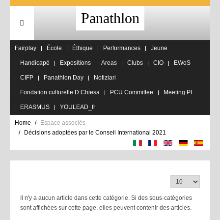
Panathlon
Fairplay
École
Éthique
Performances
Jeune
Handicapé
Expositions
Areas
Clubs
CIO
EWoS
CIFP
Panathlon Day
Notiziari
Fondation culturelle D.Chiesa
PCU Committee
Meeting PI
ERASMUS
YOULEAD_fr
Home
Espace associés
Décisions adoptées par le Conseil International 2021
Affichage #
Il n'y a aucun article dans cette catégorie. Si des sous-catégories
sont affichées sur cette page, elles peuvent contenir des articles.