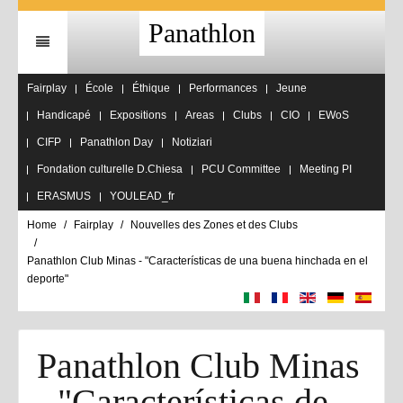
Panathlon
Fairplay
École
Éthique
Performances
Jeune
Handicapé
Expositions
Areas
Clubs
CIO
EWoS
CIFP
Panathlon Day
Notiziari
Fondation culturelle D.Chiesa
PCU Committee
Meeting PI
ERASMUS
YOULEAD_fr
Home
Fairplay
Nouvelles des Zones et des Clubs
Panathlon Club Minas - "Características de una buena hinchada en el
deporte"
Panathlon Club Minas
- "Características de