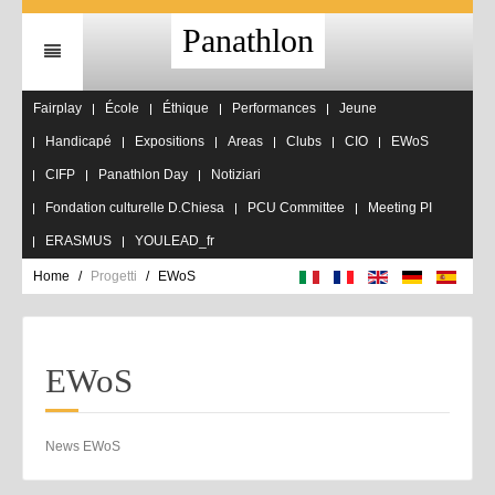
Panathlon
Fairplay
École
Éthique
Performances
Jeune
Handicapé
Expositions
Areas
Clubs
CIO
EWoS
CIFP
Panathlon Day
Notiziari
Fondation culturelle D.Chiesa
PCU Committee
Meeting PI
ERASMUS
YOULEAD_fr
Home
Progetti
EWoS
EWoS
News EWoS