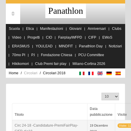
Panathlon
Scuola
Etica
Manifestazioni
Giovani
Anniversari
Clubs
Video
Progetti
CIO
Fairplay/WFPD
CIFP
EWoS
ERASMUS
YOULEAD
MINDFIT
Panathlon Day
Notiziari
70mo PI
P.I
Fondazione Chiesa
PCU Committee
Hikikomori
Club Premi fair play
Milano-Cortina 2026
Home
Circolari
Circolari 2018
Visualizza n.
Data
Titolo
pubblicazione
Visite
Circ 24-18 -Candidature-PremiFairPlay-
19 Dicembre
Visite: 