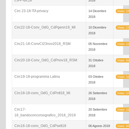
CIFP-dic18
2018
Circ 23-18 ITA privacy
14 Dicembre
Visite: 
2018
Circ22-18-Conv_OdG_CdPgenn19_MI
10 Dicembre
Visite: 1
2018
Circ21-18-ConvCI23nov2018_RSM
05 Novembre
Visite: 
2018
Circ20-18-Conv_OdG_CdPnov18_RSM
31 Ottobre
Visite: 9
2018
Circ19-18-programma Latina
03 Ottobre
Visite: 1
2018
Circ18-18-conv_OdG_CdPott18_Mi
26 Settembre
Visite: 
2018
Circ17-
20 Settembre
Visite: 1
18_bandoconcorsografico_2018_2019
2018
Circ16-18-conv_OdG_CdPsett18
06 Agosto 2018
Visite: 9