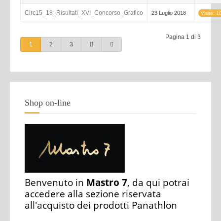
Circ15_18_Risultati_XVI_Concorso_Grafico
23 Luglio 2018
Visite: 
Pagina 1 di 3
1
2
3
Shop on-line
Benvenuto in
Mastro 7
, da qui potrai
accedere alla sezione riservata
all'acquisto dei prodotti Panathlon