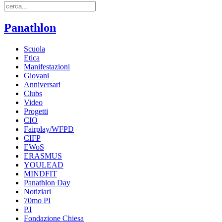
Panathlon
Scuola
Etica
Manifestazioni
Giovani
Anniversari
Clubs
Video
Progetti
CIO
Fairplay/WFPD
CIFP
EWoS
ERASMUS
YOULEAD
MINDFIT
Panathlon Day
Notiziari
70mo PI
P.I
Fondazione Chiesa