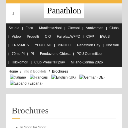
Panathlon
Scuola
Etica
Manifestazioni
Giovani
Anniversari
Clubs
Video
Progetti
CIO
Fairplay/WFPD
CIFP
EWoS
ERASMUS
YOULEAD
MINDFIT
Panathlon Day
Notiziari
70mo PI
P.I
Fondazione Chiesa
PCU Committee
Hikikomori
Club Premi fair play
Milano-Cortina 2026
Home
Info & Booklets
Brochures
Brochures
In Sport for Sport