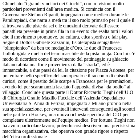
Chinellato “i grandi vincitori dei Giochi”, con tre visioni molto
particolari provenienti dall’area medica. Si comincia con il
Governatore Stefano Ripanti, impegnato come medico durante le
Paralimpiadi, che narra a metà tra il suo ruolo primario per il quale lì
si trovava sulle piste da sci e le emozioni derivate dall’essere
panathleta presente in prima fila in un evento che esalta tutti i valori
che il movimento promuove, tra cultura, etica sportiva e fair play.
Segue il Dottor Gabriele Zazzarini, fisioterapista senigalliese
“olimpionico” da ben tre medaglie d’Oro, le due di Francesca
Lollobrigida e quella del team maschile della pista lunga. Con lui c’è
modo di ricordare come il movimento del pattinaggio su ghiaccio
italiano abbia una forte provenienza dalla “strada”, ed è
immancabile, a due passi da lei, la citazione per Piazza Ariostea, per
poi entrare nello specifico del suo operato e il racconto di episodi
curiosi, come il prestito delle scarpe a Francesca per le premiazioni,
avendo lei per scaramanzia lasciato l’apposita divisa “da podio” al
villaggio. Conclude questa parte il Dottor Riccardo Tieghi dell’U.O.
di Chirurgia Cranio Maxillo Facciale dell’Azienda Ospedaliero
Universitaria S. Anna di Ferrara, impegnato a Milano proprio nella
sua specializzazione, per eventuali interventi conseguenti agli scontri
nelle partite di Hockey, una nuova richiesta specifica del CIO per
completare ulteriormente nell’equipe medica. Per fortuna Tieghi non
ha avuto particolare lavoro, potendo così descrivere una precisissima
macchina organizzativa, che operava con grande rigore e rispetto
dell’etica professionale.