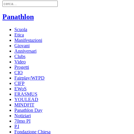
Panathlon
Scuola
Etica
Manifestazioni
Giovani
Anniversari
Clubs
Video
Progetti
CIO
Fairplay/WFPD
CIFP
EWoS
ERASMUS
YOULEAD
MINDFIT
Panathlon Day
Notiziari
70mo PI
P.I
Fondazione Chiesa