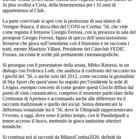
Ju jitsu svoltisi a Creta, della benemerenza per i 10 anni di
appartenenza al Club.
La parte conviviale si apre con la proiezione di una sintesi di
Vertigne Bianca, il docu-film del CONI su Cortina ’56, che vide
come registra il ferrarese Giorgio Ferroni, con la presenza in sala del
pronipote Giorgio Ferroni, figura di spicco dell’associazionismo
ferrarese che gioca sull’omonimia con il bisnonno e ne racconta i
tratti, mentre Maurizio Villani, Presidente del Cineclub FEDIC
Ferrara, racconta le scelte più prettamente cinematografiche.
Si prosegue con il presentatore della serata, Mirko Rimessi, in un
dialogo con Federica Lodi, che analizza il confronto del racconto tra
i giochi del ’56, o anche solo del 2012, come racconta la giornalista
di Sky Sport che quest’anno ha seguito per l’emittente la sede di
Livigno, esempio concreto di come gestire questi Giochi diffusi dal
punto di vista comunicativo, compreso il momento particolare della
Cerimonia di Apertura e accennando anche alle differenze tra il
racconto tradizionale e quello dei social. Senza dimenticare la
differenza sostanziale tra il ’56, dove le Olimpiadi rappresentavano
l’evento, a oggi, dove sono il primo tempo, con le Paralimpiadi a
tenere accesso il fuoco, mettendo in gioco tantissime ulteriori
tematiche.
Si continua poi ai racconti da MilanoCortina2026, definiti da