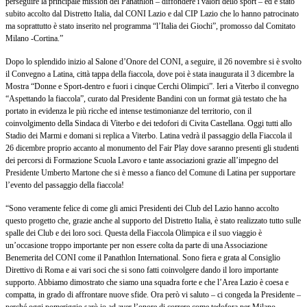
perseguire la principale mission del Panathlon – diffondere i valori dello sport – ed è stato
subito accolto dal Distretto Italia, dal CONI Lazio e dal CIP Lazio che lo hanno patrocinato
ma soprattutto è stato inserito nel programma “l’Italia dei Giochi”, promosso dal Comitato
Milano -Cortina.”
Dopo lo splendido inizio al Salone d’Onore del CONI, a seguire, il 26 novembre si è svolto
il Convegno a Latina, città tappa della fiaccola, dove poi è stata inaugurata il 3 dicembre la
Mostra “Donne e Sport-dentro e fuori i cinque Cerchi Olimpici”. Ieri a Viterbo il convegno
“Aspettando la fiaccola”, curato dal Presidente Bandini con un format già testato che ha
portato in evidenza le più ricche ed intense testimonianze del territorio, con il
coinvolgimento della Sindaca di Viterbo e dei tedofori di Civita Castellana. Oggi tutti allo
Stadio dei Marmi e domani si replica a Viterbo. Latina vedrà il passaggio della Fiaccola il
26 dicembre proprio accanto al monumento del Fair Play dove saranno presenti gli studenti
dei percorsi di Formazione Scuola Lavoro e tante associazioni grazie all’impegno del
Presidente Umberto Martone che si è messo a fianco del Comune di Latina per supportare
l’evento del passaggio della fiaccola!
“Sono veramente felice di come gli amici Presidenti dei Club del Lazio hanno accolto
questo progetto che, grazie anche al supporto del Distretto Italia, è stato realizzato tutto sulle
spalle dei Club e dei loro soci. Questa della Fiaccola Olimpica e il suo viaggio è
un’occasione troppo importante per non essere colta da parte di una Associazione
Benemerita del CONI come il Panathlon International. Sono fiera e grata al Consiglio
Direttivo di Roma e ai vari soci che si sono fatti coinvolgere dando il loro importante
supporto. Abbiamo dimostrato che siamo una squadra forte e che l’Area Lazio è coesa e
compatta, in grado di affrontare nuove sfide. Ora però vi saluto – ci congeda la Presidente –