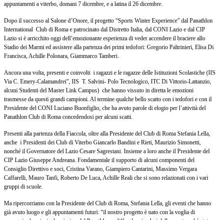
appuntamenti a viterbo, domani 7 dicembre, e a latina il 26 dicembre.
Dopo il successo al Salone d’Onore, il progetto “Sports Winter Experience” dal Panathlon
International Club di Roma e patrocinato dal Distretto Italia, dal CONI Lazio e dal CIP
Lazio si è arricchito oggi dell’emozionante esperienza di veder accendere il braciere allo
Stadio dei Marmi ed assistere alla partenza dei primi tedofori: Gregorio Paltrinieri, Elisa Di
Francisca, Achille Polonara, Giammarco Tamberi.
Ancora una volta, presenti e coinvolti i ragazzi e le ragazze delle Istituzioni Scolastiche (IIS
Via C. Emery-Calamandrei”, IIS T. Salvini- Polo Tecnologico, ITC Di Vittorio-Lattanzio,
alcuni Studenti del Master Link Campus) che hanno vissuto in diretta le emozioni
trasmesse da questi grandi campioni. Al termine qualche bello scatto con i tedofori e con il
Presidente del CONI Luciano Buonfiglio, che ha avuto parole di elogio per l’attività del
Panathlon Club di Roma concedendosi per alcuni scatti.
Presenti alla partenza della Fiaccola, oltre alla Presidente del Club di Roma Stefania Lella,
anche i Presidenti dei Club di Viterbo Giancarlo Bandini e Rieti, Maurizio Simonetti,
nonché il Governatore del Lazio Cesare Sagrestani. Insieme a loro anche il Presidente del
CIP Lazio Giuseppe Andreana. Fondamentale il supporto di alcuni componenti del
Consiglio Direttivo e soci, Cristina Varano, Giampiero Cantarini, Massimo Vergara
Caffarelli, Mauro Tanfi, Roberto De Luca, Achille Reali che si sono relazionati con i vari
gruppi di scuole.
Ma ripercorriamo con la Presidente del Club di Roma, Stefania Lella, gli eventi che hanno
già avuto luogo e gli appuntamenti futuri: “il nostro progetto è nato con la voglia di