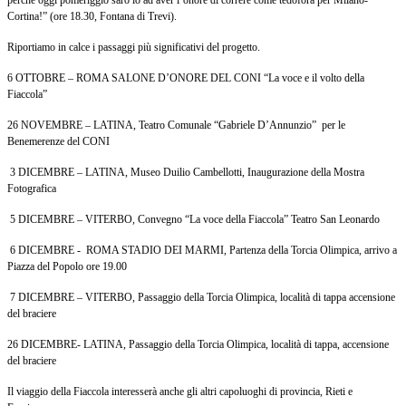
perché oggi pomeriggio sarò io ad aver l’onore di correre come tedofora per Milano-
Cortina!” (ore 18.30, Fontana di Trevi).
Riportiamo in calce i passaggi più significativi del progetto.
6 OTTOBRE – ROMA SALONE D’ONORE DEL CONI “La voce e il volto della
Fiaccola”
26 NOVEMBRE – LATINA, Teatro Comunale “Gabriele D’Annunzio” per le
Benemerenze del CONI
3 DICEMBRE – LATINA, Museo Duilio Cambellotti, Inaugurazione della Mostra
Fotografica
5 DICEMBRE – VITERBO, Convegno “La voce della Fiaccola” Teatro San Leonardo
6 DICEMBRE - ROMA STADIO DEI MARMI, Partenza della Torcia Olimpica, arrivo a
Piazza del Popolo ore 19.00
7 DICEMBRE – VITERBO, Passaggio della Torcia Olimpica, località di tappa accensione
del braciere
26 DICEMBRE- LATINA, Passaggio della Torcia Olimpica, località di tappa, accensione
del braciere
Il viaggio della Fiaccola interesserà anche gli altri capoluoghi di provincia, Rieti e