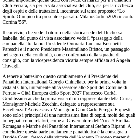
Club Ferrara, sia per la vita associativa del club, sia per la ricchezza
degli ospiti e delle trattazioni, incentrate sul tema proposto: “Lo
Spirito Olimpico tra presente e passato: MilanoCortina2026 incontra
Cortina '56”.
Il convivio, che vede il ritorno nella storica sede del Duchessa
Isabella, dal punto di vista associativo vede il “passaggio della
campanella” tra la ora Presidente Onoraria Luciana Boschetti
Pareschi e il nuovo Presidente Massimiliano Bristot, un passaggio
nel segno della continuità, come confermato dalla squadra di
consiglio, con la vicepresidenza vicaria sempre affidata ad Angela
Travagli.
A tenere a battesimo questo cambiamento è il Presidente del
Panathlon International Giorgio Chinellato, per la prima volta in
vista al Club, unitamente all’Assessore allo Sport del Comune di
Ferrara – Città Europea dello Sport 2027 Francesco Carità.
Graditissima anche la prima visita di un rappresentante della Curia,
Monsignor Michele Zecchin, delegato a rappresentare sua
Eccellenza l’Arcivescovo Monsignor Gian Carlo Perego. E questi
sono solo i principali di una nutritissima lista di ospiti, molti dei quali
impegnati come relatori, come al Governatore dell’Area 5 Emilia-
Romagna e Marche del Panathlon International Stefano Ripanti. A
concludere questa parte prettamente panathletica è la consegna a
Davide Conti, fresco della vittoria dell’Argento Europeo master di