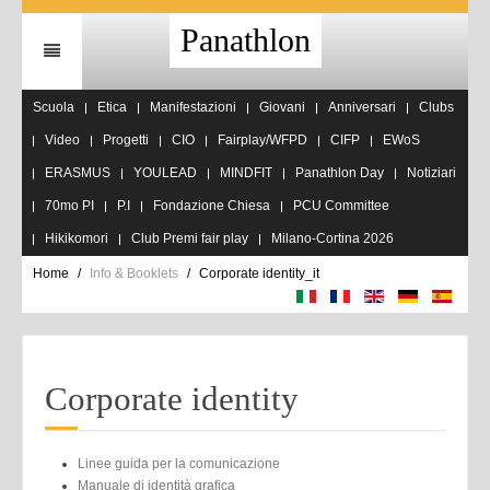
Panathlon
Scuola
Etica
Manifestazioni
Giovani
Anniversari
Clubs
Video
Progetti
CIO
Fairplay/WFPD
CIFP
EWoS
ERASMUS
YOULEAD
MINDFIT
Panathlon Day
Notiziari
70mo PI
P.I
Fondazione Chiesa
PCU Committee
Hikikomori
Club Premi fair play
Milano-Cortina 2026
Home
Info & Booklets
Corporate identity_it
Corporate identity
Linee guida per la comunicazione
Manuale di identità grafica