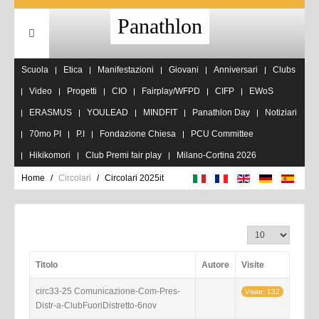
Panathlon
Scuola
Etica
Manifestazioni
Giovani
Anniversari
Clubs
Video
Progetti
CIO
Fairplay/WFPD
CIFP
EWoS
ERASMUS
YOULEAD
MINDFIT
Panathlon Day
Notiziari
70mo PI
P.I
Fondazione Chiesa
PCU Committee
Hikikomori
Club Premi fair play
Milano-Cortina 2026
Home
Circolari
Circolari 2025it
Visualizza n.
Titolo
Autore
Visite
circ33-25 Comunicazione-Com-Pres-
Visite: 132
Distr-a-ClubFuoriDistretto-6nov