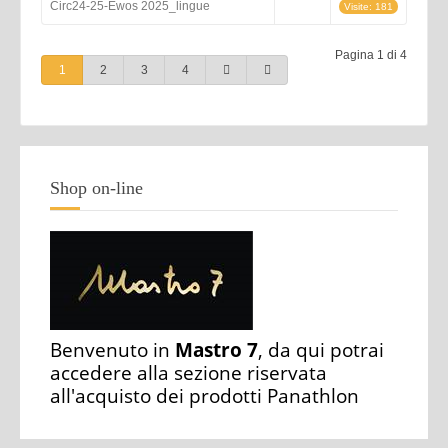
Circ24-25-Ewos 2025_lingue
Visite: 181
Pagina 1 di 4
1
2
3
4
Shop on-line
Benvenuto in
Mastro 7
, da qui potrai
accedere alla sezione riservata
all'acquisto dei prodotti Panathlon