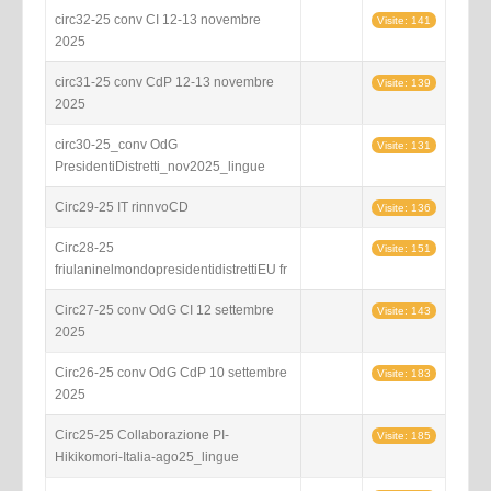
circ32-25 conv CI 12-13 novembre
Visite: 141
2025
circ31-25 conv CdP 12-13 novembre
Visite: 139
2025
circ30-25_conv OdG
Visite: 131
PresidentiDistretti_nov2025_lingue
Circ29-25 IT rinnvoCD
Visite: 136
Circ28-25
Visite: 151
friulaninelmondopresidentidistrettiEU fr
Circ27-25 conv OdG CI 12 settembre
Visite: 143
2025
Circ26-25 conv OdG CdP 10 settembre
Visite: 183
2025
Circ25-25 Collaborazione PI-
Visite: 185
Hikikomori-Italia-ago25_lingue