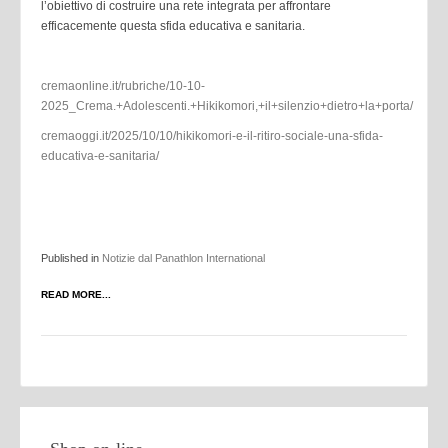
l’obiettivo di costruire una rete integrata per affrontare
efficacemente questa sfida educativa e sanitaria.
cremaonline.it/rubriche/10-10-
2025_Crema.+Adolescenti.+Hikikomori,+il+silenzio+dietro+la+porta/
cremaoggi.it/2025/10/10/hikikomori-e-il-ritiro-sociale-una-sfida-
educativa-e-sanitaria/
Published in
Notizie dal Panathlon International
READ MORE...