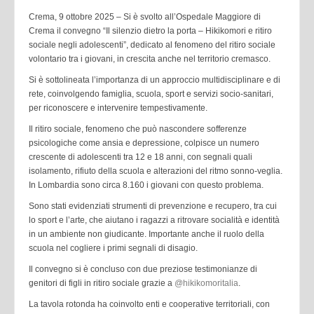
Crema, 9 ottobre 2025 – Si è svolto all’Ospedale Maggiore di
Crema il convegno “Il silenzio dietro la porta – Hikikomori e ritiro
sociale negli adolescenti”, dedicato al fenomeno del ritiro sociale
volontario tra i giovani, in crescita anche nel territorio cremasco.
Si è sottolineata l’importanza di un approccio multidisciplinare e di
rete, coinvolgendo famiglia, scuola, sport e servizi socio-sanitari,
per riconoscere e intervenire tempestivamente.
Il ritiro sociale, fenomeno che può nascondere sofferenze
psicologiche come ansia e depressione, colpisce un numero
crescente di adolescenti tra 12 e 18 anni, con segnali quali
isolamento, rifiuto della scuola e alterazioni del ritmo sonno-veglia.
In Lombardia sono circa 8.160 i giovani con questo problema.
Sono stati evidenziati strumenti di prevenzione e recupero, tra cui
lo sport e l’arte, che aiutano i ragazzi a ritrovare socialità e identità
in un ambiente non giudicante. Importante anche il ruolo della
scuola nel cogliere i primi segnali di disagio.
Il convegno si è concluso con due preziose testimonianze di
genitori di figli in ritiro sociale grazie a
@hikikomoritalia
.
La tavola rotonda ha coinvolto enti e cooperative territoriali, con