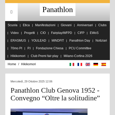
Panathlon
Scuola
Etica
Manifestazioni
Giovani
Anniversari
Clubs
Video
Progetti
CIO
Fairplay/WFPD
CIFP
EWoS
ERASMUS
YOULEAD
MINDFIT
Panathlon Day
Notiziari
70mo PI
P.I
Fondazione Chiesa
PCU Committee
Hikikomori
Club Premi fair play
Milano-Cortina 2026
Home
Hikikomori
Mercoledì, 29 Ottobre 2025 12:06
Panathlon Club Genova 1952 -
Convegno “Oltre la solitudine”