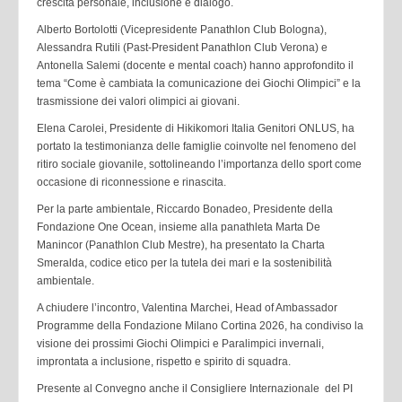
crescita personale, inclusione e dialogo.
Alberto Bortolotti (Vicepresidente Panathlon Club Bologna),
Alessandra Rutili (Past-President Panathlon Club Verona) e
Antonella Salemi (docente e mental coach) hanno approfondito il
tema “Come è cambiata la comunicazione dei Giochi Olimpici” e la
trasmissione dei valori olimpici ai giovani.
Elena Carolei, Presidente di Hikikomori Italia Genitori ONLUS, ha
portato la testimonianza delle famiglie coinvolte nel fenomeno del
ritiro sociale giovanile, sottolineando l’importanza dello sport come
occasione di riconnessione e rinascita.
Per la parte ambientale, Riccardo Bonadeo, Presidente della
Fondazione One Ocean, insieme alla panathleta Marta De
Manincor (Panathlon Club Mestre), ha presentato la Charta
Smeralda, codice etico per la tutela dei mari e la sostenibilità
ambientale.
A chiudere l’incontro, Valentina Marchei, Head of Ambassador
Programme della Fondazione Milano Cortina 2026, ha condiviso la
visione dei prossimi Giochi Olimpici e Paralimpici invernali,
improntata a inclusione, rispetto e spirito di squadra.
Presente al Convegno anche il Consigliere Internazionale del PI