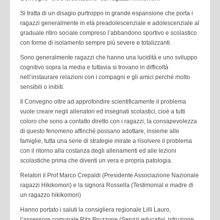
Si tratta di un disagio purtroppo in grande espansione che porta i
ragazzi generalmente in età preadolescenziale e adolescenziale al
graduale ritiro sociale compreso l’abbandono sportivo e scolastico
con forme di isolamento sempre più severe e totalizzanti.
Sono generalmente ragazzi che hanno una lucidità e uno sviluppo
cognitivo sopra la media e tuttavia si trovano in difficoltà
nell’instaurare relazioni con i compagni e gli amici perché molto
sensibili o inibiti.
Il Convegno oltre ad approfondire scientificamente il problema
vuole creare negli allenatori ed insegnati scolastici, cioè a tutti
coloro che sono a contatto diretto con i ragazzi, la consapevolezza
di questo fenomeno affinché possano adottare, insieme alle
famiglie, tutta una serie di strategie mirate a risolvere il problema
con il ritorno alla costanza degli allenamenti ed alle lezioni
scolastiche prima che diventi un vera e propria patologia.
Relatori il Prof Marco Crepaldi (Presidente Associazione Nazionale
ragazzi Hikikomori) e la signora Rossella (Testimonial e madre di
un ragazzo hikikomori)
Hanno portato i saluti la consigliera regionale Lilli Lauro,
l’assessore comunale Rita Bruzzone (Servizi educativi, istruzione,