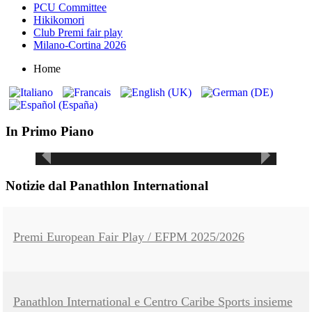
PCU Committee
Hikikomori
Club Premi fair play
Milano-Cortina 2026
Home
Carta Etica per la
sottoscrizione della
Il Fair Play riparte
Panathlon
Charta Smeralda
International
dalla scuola
In Primo Piano
Notizie dal Panathlon International
Premi European Fair Play / EFPM 2025/2026
Panathlon International e Centro Caribe Sports insieme