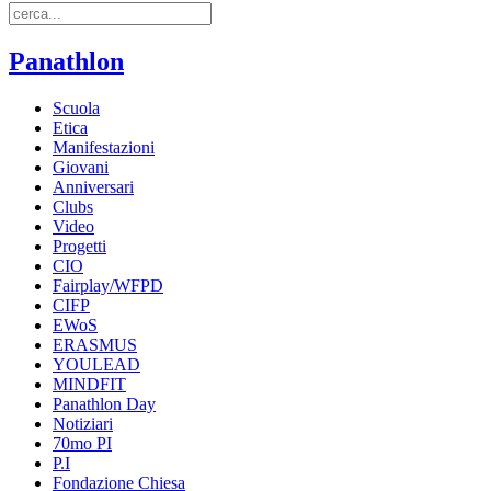
Panathlon
Scuola
Etica
Manifestazioni
Giovani
Anniversari
Clubs
Video
Progetti
CIO
Fairplay/WFPD
CIFP
EWoS
ERASMUS
YOULEAD
MINDFIT
Panathlon Day
Notiziari
70mo PI
P.I
Fondazione Chiesa