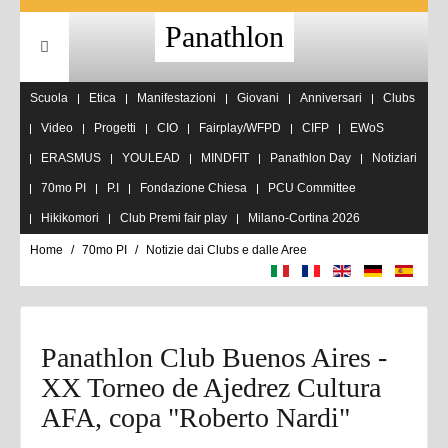
Panathlon
Scuola
Etica
Manifestazioni
Giovani
Anniversari
Clubs
Video
Progetti
CIO
Fairplay/WFPD
CIFP
EWoS
ERASMUS
YOULEAD
MINDFIT
Panathlon Day
Notiziari
70mo PI
P.I
Fondazione Chiesa
PCU Committee
Hikikomori
Club Premi fair play
Milano-Cortina 2026
Home
70mo PI
Notizie dai Clubs e dalle Aree
Panathlon Club Buenos Aires -
XX Torneo de Ajedrez Cultura
AFA, copa "Roberto Nardi"