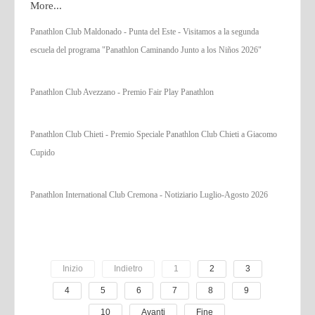
More...
Panathlon Club Maldonado - Punta del Este - Visitamos a la segunda
escuela del programa "Panathlon Caminando Junto a los Niños 2026"
Panathlon Club Avezzano - Premio Fair Play Panathlon
Panathlon Club Chieti - Premio Speciale Panathlon Club Chieti a Giacomo
Cupido
Panathlon International Club Cremona - Notiziario Luglio-Agosto 2026
Inizio
Indietro
1
2
3
4
5
6
7
8
9
10
Avanti
Fine