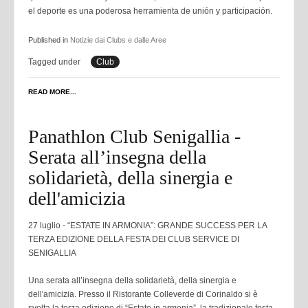
el deporte es una poderosa herramienta de unión y participación.
Published in
Notizie dai Clubs e dalle Aree
Tagged under
Club
READ MORE...
Panathlon Club Senigallia -
Serata all’insegna della
solidarietà, della sinergia e
dell'amicizia
27 luglio - “ESTATE IN ARMONIA”: GRANDE SUCCESS PER LA
TERZA EDIZIONE DELLA FESTA DEI CLUB SERVICE DI
SENIGALLIA
Una serata all’insegna della solidarietà, della sinergia e
dell'amicizia. Presso il Ristorante Colleverde di Corinaldo si è
svolta la terza edizione di “Estate in armonia”, la tradizionale festa