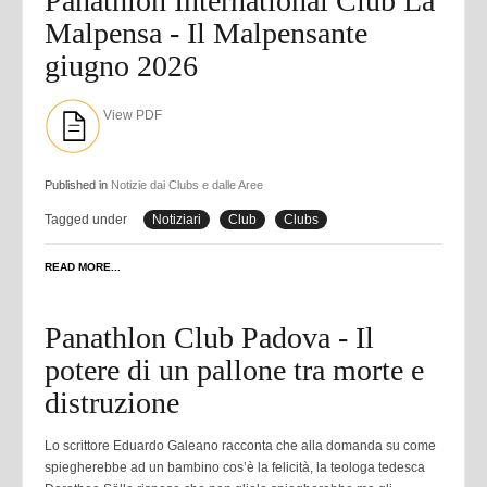
Panathlon International Club La
Malpensa - Il Malpensante
giugno 2026
View PDF
Published in
Notizie dai Clubs e dalle Aree
Tagged under
Notiziari
Club
Clubs
READ MORE...
Panathlon Club Padova - Il
potere di un pallone tra morte e
distruzione
Lo scrittore Eduardo Galeano racconta che alla domanda su come
spiegherebbe ad un bambino cos’è la felicità, la teologa tedesca