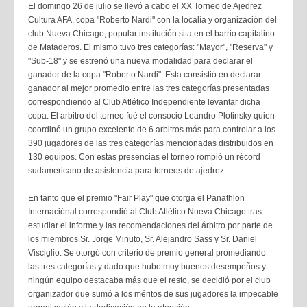
El domingo 26 de julio se llevó a cabo el XX Torneo de Ajedrez
Cultura AFA, copa "Roberto Nardi" con la localía y organización del
club Nueva Chicago, popular institución sita en el barrio capitalino
de Mataderos. El mismo tuvo tres categorías: "Mayor", "Reserva" y
"Sub-18" y se estrenó una nueva modalidad para declarar el
ganador de la copa "Roberto Nardi". Esta consistió en declarar
ganador al mejor promedio entre las tres categorías presentadas
correspondiendo al Club Atlético Independiente levantar dicha
copa. El arbitro del torneo fué el consocio Leandro Plotinsky quien
coordinó un grupo excelente de 6 arbitros más para controlar a los
390 jugadores de las tres categorías mencionadas distribuidos en
130 equipos. Con estas presencias el torneo rompió un récord
sudamericano de asistencia para torneos de ajedrez.
En tanto que el premio "Fair Play" que otorga el Panathlon
Internaciónal correspondió al Club Atlético Nueva Chicago tras
estudiar el informe y las recomendaciones del árbitro por parte de
los miembros Sr. Jorge Minuto, Sr. Alejandro Sass y Sr. Daniel
Visciglio. Se otorgó con criterio de premio general promediando
las tres categorías y dado que hubo muy buenos desempeños y
ningún equipo destacaba más que el resto, se decidió por el club
organizador que sumó a los méritos de sus jugadores la impecable