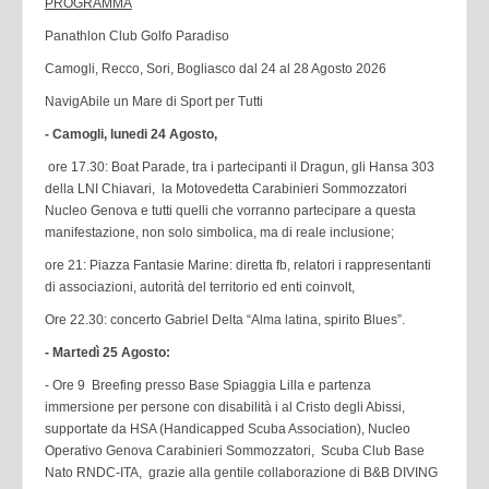
PROGRAMMA
Panathlon Club Golfo Paradiso
Camogli, Recco, Sori, Bogliasco dal 24 al 28 Agosto 2026
NavigAbile un Mare di Sport per Tutti
- Camogli, lunedi 24 Agosto,
ore 17.30: Boat Parade, tra i partecipanti il Dragun, gli Hansa 303
della LNI Chiavari, la Motovedetta Carabinieri Sommozzatori
Nucleo Genova e tutti quelli che vorranno partecipare a questa
manifestazione, non solo simbolica, ma di reale inclusione;
ore 21: Piazza Fantasie Marine: diretta fb, relatori i rappresentanti
di associazioni, autorità del territorio ed enti coinvolt,
Ore 22.30: concerto Gabriel Delta “Alma latina, spirito Blues”.
- Martedì 25 Agosto:
- Ore 9 Breefing presso Base Spiaggia Lilla e partenza
immersione per persone con disabilità i al Cristo degli Abissi,
supportate da HSA (Handicapped Scuba Association), Nucleo
Operativo Genova Carabinieri Sommozzatori, Scuba Club Base
Nato RNDC-ITA, grazie alla gentile collaborazione di B&B DIVING