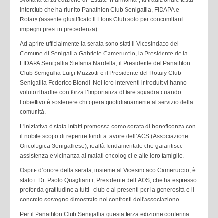
interclub che ha riunito Panathlon Club Senigallia, FIDAPA e
Rotary (assente giustificato il Lions Club solo per concomitanti
impegni presi in precedenza).
Ad aprire ufficialmente la serata sono stati il Vicesindaco del
Comune di Senigallia Gabriele Cameruccio, la Presidente della
FIDAPA Senigallia Stefania Nardella, il Presidente del Panathlon
Club Senigallia Luigi Mazzotti e il Presidente del Rotary Club
Senigallia Federico Biondi. Nei loro interventi introduttivi hanno
voluto ribadire con forza l’importanza di fare squadra quando
l’obiettivo è sostenere chi opera quotidianamente al servizio della
comunità.
L'iniziativa è stata infatti promossa come serata di beneficenza con
il nobile scopo di reperire fondi a favore dell’AOS (Associazione
Oncologica Senigalliese), realtà fondamentale che garantisce
assistenza e vicinanza ai malati oncologici e alle loro famiglie.
Ospite d’onore della serata, insieme al Vicesindaco Cameruccio, è
stato il Dr. Paolo Quagliarini, Presidente dell’AOS, che ha espresso
profonda gratitudine a tutti i club e ai presenti per la generosità e il
concreto sostegno dimostrato nei confronti dell'associazione.
Per il Panathlon Club Senigallia questa terza edizione conferma