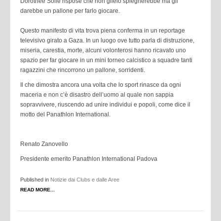
Dorothee Sölle rispose che non glielo spiegherebbe ma gli
darebbe un pallone per farlo giocare.
Questo manifesto di vita trova piena conferma in un reportage
televisivo girato a Gaza. In un luogo ove tutto parla di distruzione,
miseria, carestia, morte, alcuni volonterosi hanno ricavato uno
spazio per far giocare in un mini torneo calcistico a squadre tanti
ragazzini che rincorrono un pallone, sorridenti.
Il che dimostra ancora una volta che lo sport rinasce da ogni
maceria e non c’è disastro dell’uomo al quale non sappia
sopravvivere, riuscendo ad unire individui e popoli, come dice il
motto del Panathlon International.
Renato Zanovello
Presidente emerito
Panathlon International Padova
Published in
Notizie dai Clubs e dalle Aree
READ MORE...