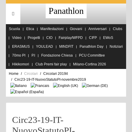
Panathlon
Scuola
Etica
Manifestazioni
Giovani
Anniversari
Clubs
Video
Progetti
CIO
Fairplay/WFPD
CIFP
EWoS
ERASMUS
YOULEAD
MINDFIT
Panathlon Day
Notiziari
70mo PI
P.I
Fondazione Chiesa
PCU Committee
Hikikomori
Club Premi fair play
Milano-Cortina 2026
Home
Circolari
Circolari 2019it
Circ23-19-IT-NuovoStatutoPI-novembre2019
Circ23-19-IT-
NuovoStatutoPI-