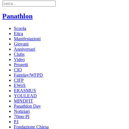
Panathlon
Scuola
Etica
Manifestazioni
Giovani
Anniversari
Clubs
Video
Progetti
CIO
Fairplay/WFPD
CIFP
EWoS
ERASMUS
YOULEAD
MINDFIT
Panathlon Day
Notiziari
70mo PI
P.I
Fondazione Chiesa