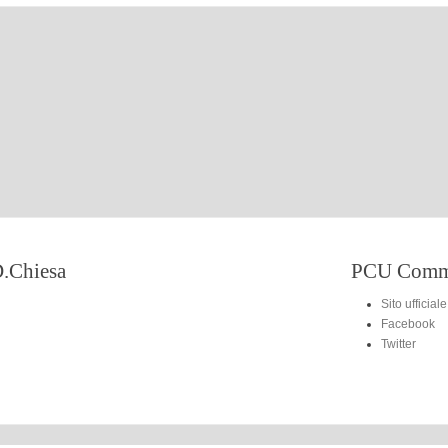
.Chiesa
PCU Commi
Sito ufficiale
Facebook
Twitter