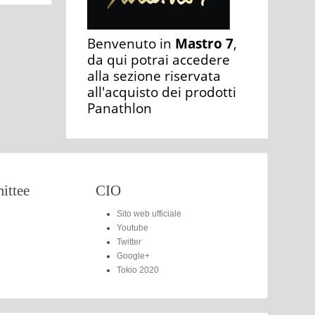
Benvenuto in
Mastro 7
,
da qui potrai accedere
alla sezione riservata
all'acquisto dei prodotti
Panathlon
ttee
CIO
Sito web ufficiale
Youtube
Twitter
Google+
Tokio 2020