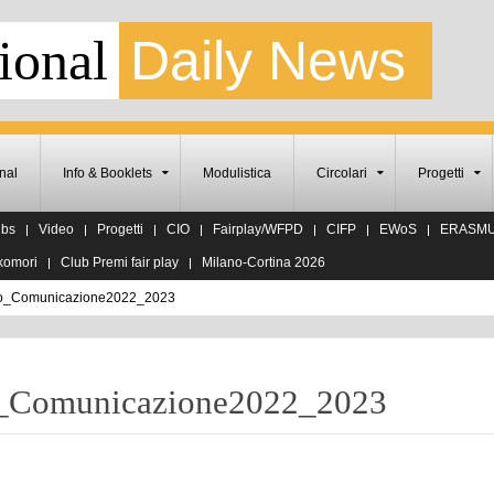
ional
Daily News
nal
Info & Booklets
Modulistica
Circolari
Progetti
ubs
Video
Progetti
CIO
Fairplay/WFPD
CIFP
EWoS
ERASM
komori
Club Premi fair play
Milano-Cortina 2026
mio_Comunicazione2022_2023
io_Comunicazione2022_2023