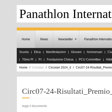
Panathlon Internat
Home
News
Newsletter
Panathlon Internatio
Scuola
Etica
Manifestazioni
Giovani
Anniversari
Cl
70mo PI
P.I
Fondazione Chiesa
PCU Committee
Hiki
Home
Circolari
Circolari 2024_it
Circ07-24-Risultati_Pre
Circ07-24-Risultati_Prem
leggi il documento