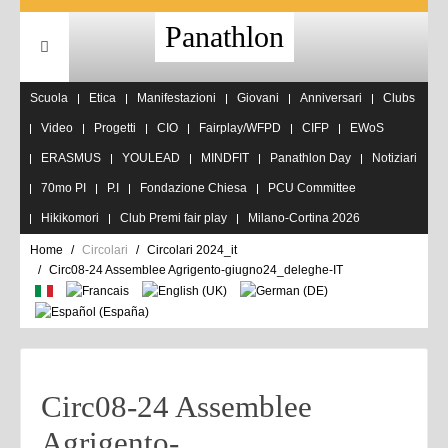
Panathlon
Scuola
Etica
Manifestazioni
Giovani
Anniversari
Clubs
Video
Progetti
CIO
Fairplay/WFPD
CIFP
EWoS
ERASMUS
YOULEAD
MINDFIT
Panathlon Day
Notiziari
70mo PI
P.I
Fondazione Chiesa
PCU Committee
Hikikomori
Club Premi fair play
Milano-Cortina 2026
Home
Circolari
Circolari 2024_it
Circ08-24 Assemblee Agrigento-giugno24_deleghe-IT
Circ08-24 Assemblee
Agrigento-