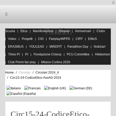
Panathlon
Scuola
Etica
Manifestazioni
Giovani
Anniversari
Clubs
Video
Progetti
CIO
Fairplay/WFPD
CIFP
EWoS
ERASMUS
YOULEAD
MINDFIT
Panathlon Day
Notiziari
70mo PI
P.I
Fondazione Chiesa
PCU Committee
Hikikomori
Club Premi fair play
Milano-Cortina 2026
Home
Circolari
Circolari 2024_it
Circ15-24-CodiceEtico-AssAG-2024
Circ15-24-CodiceEtico-