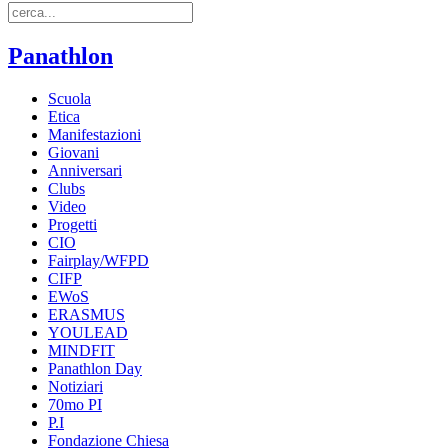
Panathlon
Scuola
Etica
Manifestazioni
Giovani
Anniversari
Clubs
Video
Progetti
CIO
Fairplay/WFPD
CIFP
EWoS
ERASMUS
YOULEAD
MINDFIT
Panathlon Day
Notiziari
70mo PI
P.I
Fondazione Chiesa