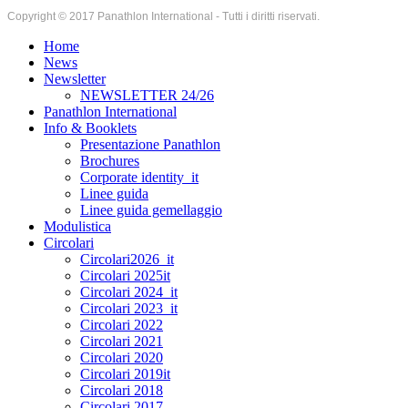
Copyright © 2017 Panathlon International - Tutti i diritti riservati.
Home
News
Newsletter
NEWSLETTER 24/26
Panathlon International
Info & Booklets
Presentazione Panathlon
Brochures
Corporate identity_it
Linee guida
Linee guida gemellaggio
Modulistica
Circolari
Circolari2026_it
Circolari 2025it
Circolari 2024_it
Circolari 2023_it
Circolari 2022
Circolari 2021
Circolari 2020
Circolari 2019it
Circolari 2018
Circolari 2017