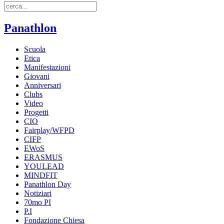
Panathlon
Scuola
Etica
Manifestazioni
Giovani
Anniversari
Clubs
Video
Progetti
CIO
Fairplay/WFPD
CIFP
EWoS
ERASMUS
YOULEAD
MINDFIT
Panathlon Day
Notiziari
70mo PI
P.I
Fondazione Chiesa