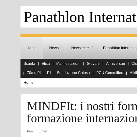
Panathlon Internat
Home
News
Newsletter
Panathlon Internatio
Scuola
Etica
Manifestazioni
Giovani
Anniversari
Cl
70mo PI
P.I
Fondazione Chiesa
PCU Committee
Hiki
Home
MINDFIt: i nostri form
formazione internazio
Print
Email