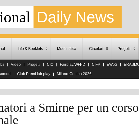
ional
Daily News
nal
Info & Booklets
Modulistica
Circolari
Progetti
ubs
Video
Progetti
CIO
Fairplay/WFPD
CIFP
EWoS
ERASM
komori
Club Premi fair play
Milano-Cortina 2026
atori a Smirne per un corso
nale