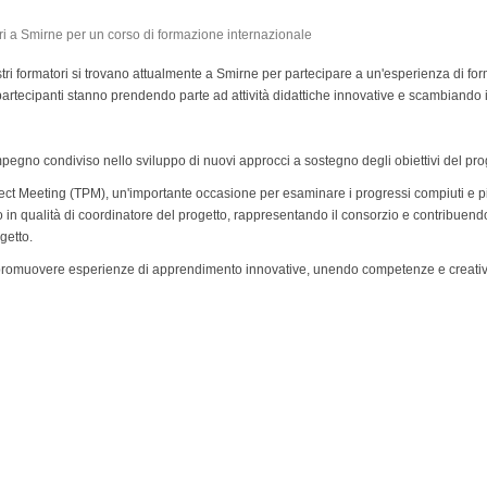
ostri formatori si trovano attualmente a Smirne per partecipare a un'esperienza di f
 partecipanti stanno prendendo parte ad attività didattiche innovative e scambiando
pegno condiviso nello sviluppo di nuovi approcci a sostegno degli obiettivi del pro
oject Meeting (TPM), un'importante occasione per esaminare i progressi compiuti e p
o in qualità di coordinatore del progetto, rappresentando il consorzio e contribuend
getto.
 promuovere esperienze di apprendimento innovative, unendo competenze e creativ