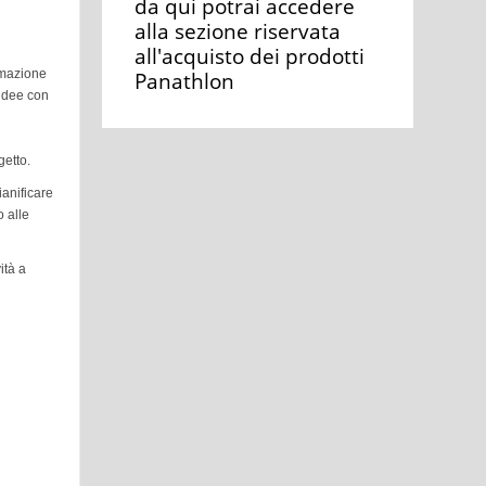
da qui potrai accedere
alla sezione riservata
all'acquisto dei prodotti
ormazione
Panathlon
 idee con
getto.
ianificare
o alle
ità a