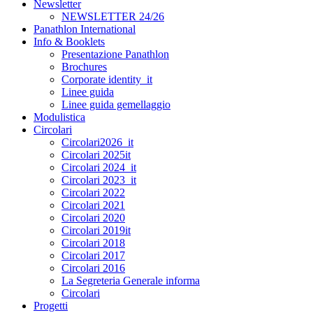
Newsletter
NEWSLETTER 24/26
Panathlon International
Info & Booklets
Presentazione Panathlon
Brochures
Corporate identity_it
Linee guida
Linee guida gemellaggio
Modulistica
Circolari
Circolari2026_it
Circolari 2025it
Circolari 2024_it
Circolari 2023_it
Circolari 2022
Circolari 2021
Circolari 2020
Circolari 2019it
Circolari 2018
Circolari 2017
Circolari 2016
La Segreteria Generale informa
Circolari
Progetti