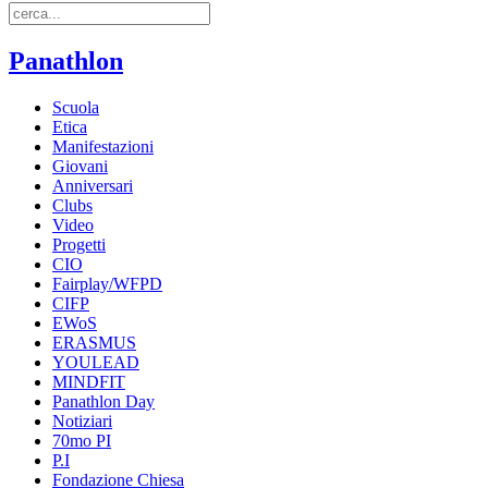
Panathlon
Scuola
Etica
Manifestazioni
Giovani
Anniversari
Clubs
Video
Progetti
CIO
Fairplay/WFPD
CIFP
EWoS
ERASMUS
YOULEAD
MINDFIT
Panathlon Day
Notiziari
70mo PI
P.I
Fondazione Chiesa