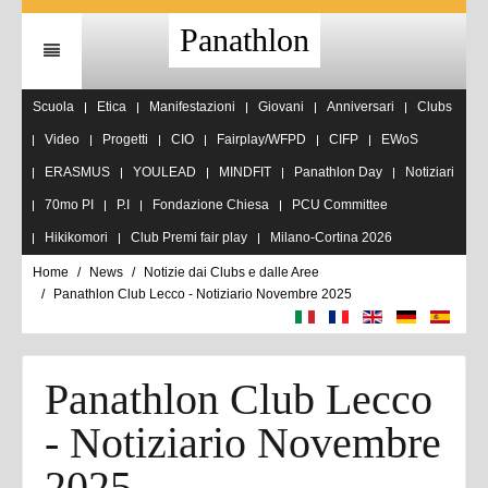
Panathlon
Scuola
Etica
Manifestazioni
Giovani
Anniversari
Clubs
Video
Progetti
CIO
Fairplay/WFPD
CIFP
EWoS
ERASMUS
YOULEAD
MINDFIT
Panathlon Day
Notiziari
70mo PI
P.I
Fondazione Chiesa
PCU Committee
Hikikomori
Club Premi fair play
Milano-Cortina 2026
Home
News
Notizie dai Clubs e dalle Aree
Panathlon Club Lecco - Notiziario Novembre 2025
Panathlon Club Lecco
- Notiziario Novembre
2025