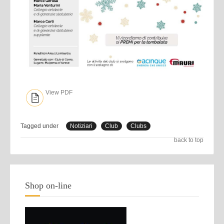
View PDF
Tagged under
Notiziari
Club
Clubs
back to top
Shop on-line