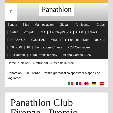
Panathlon
Scuola
Etica
Manifestazioni
Giovani
Anniversari
Clubs
Video
Progetti
CIO
Fairplay/WFPD
CIFP
EWoS
ERASMUS
YOULEAD
MINDFIT
Panathlon Day
Notiziari
70mo PI
P.I
Fondazione Chiesa
PCU Committee
Hikikomori
Club Premi fair play
Milano-Cortina 2026
Home
News
Notizie dai Clubs e dalle Aree
Panathlon Club Firenze - Premio giornalistico sportivo “Lo sport che
vogliamo”
Panathlon Club
Firenze - Premio