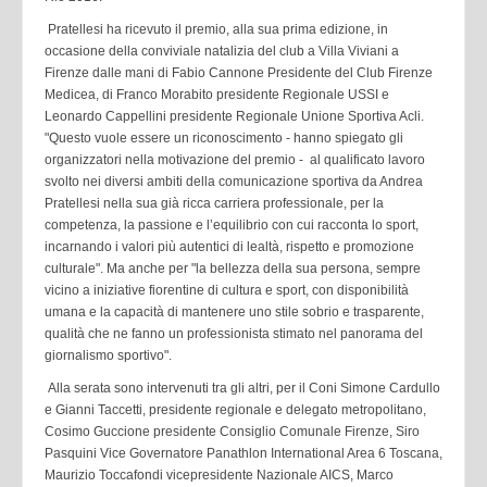
Pratellesi ha ricevuto il premio, alla sua prima edizione, in
occasione della conviviale natalizia del club a Villa Viviani a
Firenze dalle mani di Fabio Cannone Presidente del Club Firenze
Medicea, di Franco Morabito presidente Regionale USSI e
Leonardo Cappellini presidente Regionale Unione Sportiva Acli.
"Questo vuole essere un riconoscimento - hanno spiegato gli
organizzatori nella motivazione del premio - al qualificato lavoro
svolto nei diversi ambiti della comunicazione sportiva da Andrea
Pratellesi nella sua già ricca carriera professionale, per la
competenza, la passione e l’equilibrio con cui racconta lo sport,
incarnando i valori più autentici di lealtà, rispetto e promozione
culturale". Ma anche per "la bellezza della sua persona, sempre
vicino a iniziative fiorentine di cultura e sport, con disponibilità
umana e la capacità di mantenere uno stile sobrio e trasparente,
qualità che ne fanno un professionista stimato nel panorama del
giornalismo sportivo".
Alla serata sono intervenuti tra gli altri, per il Coni Simone Cardullo
e Gianni Taccetti, presidente regionale e delegato metropolitano,
Cosimo Guccione presidente Consiglio Comunale Firenze, Siro
Pasquini Vice Governatore Panathlon International Area 6 Toscana,
Maurizio Toccafondi vicepresidente Nazionale AICS, Marco