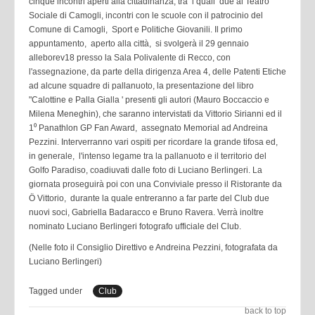
cinque incontri aperti alla cittadinanza, tra i quali due al Teatro
Sociale di Camogli, incontri con le scuole con il patrocinio del
Comune di Camogli, Sport e Politiche Giovanili. Il primo
appuntamento, aperto alla città, si svolgerà il 29 gennaio
alleborev18 presso la Sala Polivalente di Recco, con
l'assegnazione, da parte della dirigenza Area 4, delle Patenti Etiche
ad alcune squadre di pallanuoto, la presentazione del libro
"Calottine e Palla Gialla ' presenti gli autori (Mauro Boccaccio e
Milena Meneghin), che saranno intervistati da Vittorio Sirianni ed il
1⁰ Panathlon GP Fan Award, assegnato Memorial ad Andreina
Pezzini. Interverranno vari ospiti per ricordare la grande tifosa ed,
in generale, l'intenso legame tra la pallanuoto e il territorio del
Golfo Paradiso, coadiuvati dalle foto di Luciano Berlingeri. La
giornata proseguirà poi con una Conviviale presso il Ristorante da
Ö Vittorio, durante la quale entreranno a far parte del Club due
nuovi soci, Gabriella Badaracco e Bruno Ravera. Verrà inoltre
nominato Luciano Berlingeri fotografo ufficiale del Club.
(Nelle foto il Consiglio Direttivo e Andreina Pezzini, fotografata da
Luciano Berlingeri)
Tagged under
Club
back to top