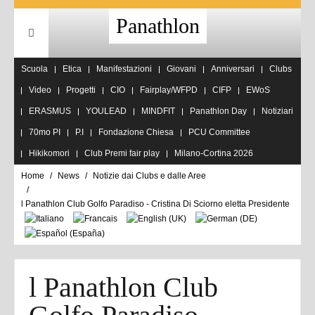
Panathlon
Scuola
Etica
Manifestazioni
Giovani
Anniversari
Clubs
Video
Progetti
CIO
Fairplay/WFPD
CIFP
EWoS
ERASMUS
YOULEAD
MINDFIT
Panathlon Day
Notiziari
70mo PI
P.I
Fondazione Chiesa
PCU Committee
Hikikomori
Club Premi fair play
Milano-Cortina 2026
Home
News
Notizie dai Clubs e dalle Aree
l Panathlon Club Golfo Paradiso - Cristina Di Sciorno eletta Presidente
l Panathlon Club