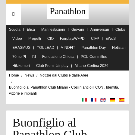
Panathlon
Scuola
Etica
Manifestazioni
Giovani
Anniversari
Clubs
Video
Progetti
CIO
Fairplay/WFPD
CIFP
EWoS
ERASMUS
YOULEAD
MINDFIT
Panathlon Day
Notiziari
70mo PI
P.I
Fondazione Chiesa
PCU Committee
Hikikomori
Club Premi fair play
Milano-Cortina 2026
Home
News
Notizie dai Clubs e dalle Aree
Buonfiglio al Panathlon Club Milano - Così rilancio il CONI. Identità,
vittorie e impianti
Buonfiglio al
Panathlon Club