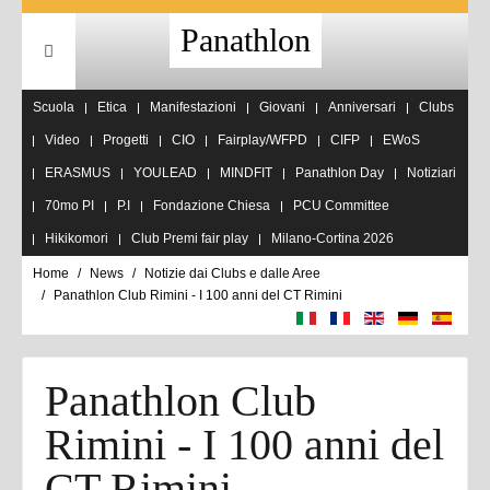
Panathlon
Scuola
Etica
Manifestazioni
Giovani
Anniversari
Clubs
Video
Progetti
CIO
Fairplay/WFPD
CIFP
EWoS
ERASMUS
YOULEAD
MINDFIT
Panathlon Day
Notiziari
70mo PI
P.I
Fondazione Chiesa
PCU Committee
Hikikomori
Club Premi fair play
Milano-Cortina 2026
Home
News
Notizie dai Clubs e dalle Aree
Panathlon Club Rimini - I 100 anni del CT Rimini
Panathlon Club
Rimini - I 100 anni del
CT Rimini