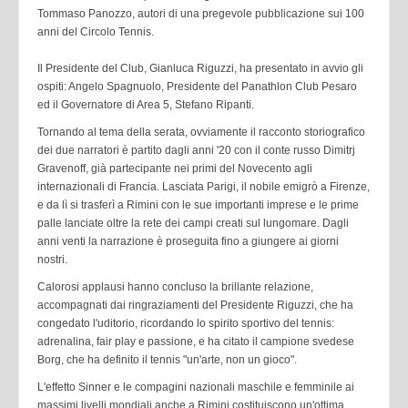
Tommaso Panozzo, autori di una pregevole pubblicazione sui 100
anni del Circolo Tennis.
Il Presidente del Club, Gianluca Riguzzi, ha presentato in avvio gli
ospiti: Angelo Spagnuolo, Presidente del Panathlon Club Pesaro
ed il Governatore di Area 5, Stefano Ripanti.
Tornando al tema della serata, ovviamente il racconto storiografico
dei due narratori è partito dagli anni '20 con il conte russo Dimitrj
Gravenoff, già partecipante nei primi del Novecento agli
internazionali di Francia. Lasciata Parigi, il nobile emigrò a Firenze,
e da lì si trasferì a Rimini con le sue importanti imprese e le prime
palle lanciate oltre la rete dei campi creati sul lungomare. Dagli
anni venti la narrazione è proseguita fino a giungere ai giorni
nostri.
Calorosi applausi hanno concluso la brillante relazione,
accompagnati dai ringraziamenti del Presidente Riguzzi, che ha
congedato l'uditorio, ricordando lo spirito sportivo del tennis:
adrenalina, fair play e passione, e ha citato il campione svedese
Borg, che ha definito il tennis "un'arte, non un gioco".
L'effetto Sinner e le compagini nazionali maschile e femminile ai
massimi livelli mondiali anche a Rimini costituiscono un'ottima