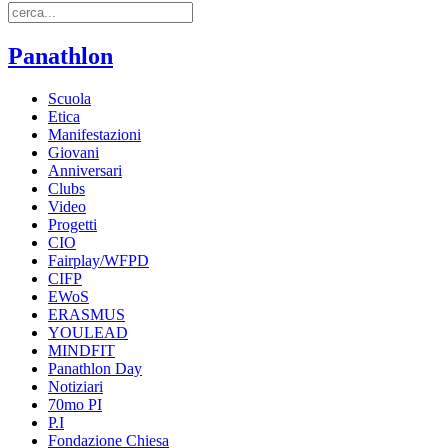
Panathlon
Scuola
Etica
Manifestazioni
Giovani
Anniversari
Clubs
Video
Progetti
CIO
Fairplay/WFPD
CIFP
EWoS
ERASMUS
YOULEAD
MINDFIT
Panathlon Day
Notiziari
70mo PI
P.I
Fondazione Chiesa