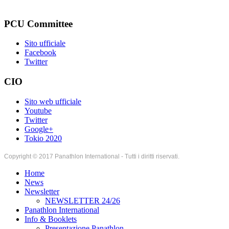
PCU Committee
Sito ufficiale
Facebook
Twitter
CIO
Sito web ufficiale
Youtube
Twitter
Google+
Tokio 2020
Copyright © 2017 Panathlon International - Tutti i diritti riservati.
Home
News
Newsletter
NEWSLETTER 24/26
Panathlon International
Info & Booklets
Presentazione Panathlon