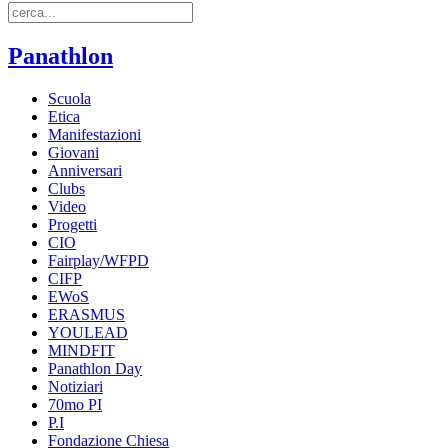
Panathlon
Scuola
Etica
Manifestazioni
Giovani
Anniversari
Clubs
Video
Progetti
CIO
Fairplay/WFPD
CIFP
EWoS
ERASMUS
YOULEAD
MINDFIT
Panathlon Day
Notiziari
70mo PI
P.I
Fondazione Chiesa