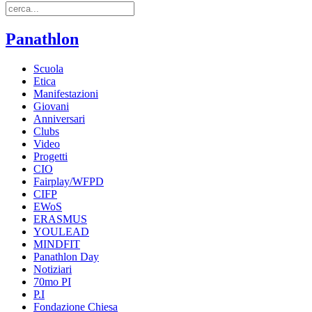
Panathlon
Scuola
Etica
Manifestazioni
Giovani
Anniversari
Clubs
Video
Progetti
CIO
Fairplay/WFPD
CIFP
EWoS
ERASMUS
YOULEAD
MINDFIT
Panathlon Day
Notiziari
70mo PI
P.I
Fondazione Chiesa