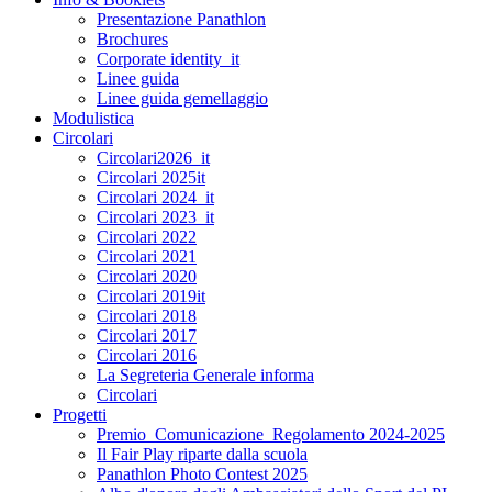
Presentazione Panathlon
Brochures
Corporate identity_it
Linee guida
Linee guida gemellaggio
Modulistica
Circolari
Circolari2026_it
Circolari 2025it
Circolari 2024_it
Circolari 2023_it
Circolari 2022
Circolari 2021
Circolari 2020
Circolari 2019it
Circolari 2018
Circolari 2017
Circolari 2016
La Segreteria Generale informa
Circolari
Progetti
Premio_Comunicazione_Regolamento 2024-2025
Il Fair Play riparte dalla scuola
Panathlon Photo Contest 2025