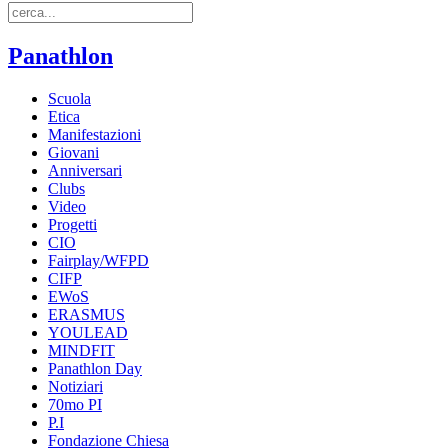
Panathlon
Scuola
Etica
Manifestazioni
Giovani
Anniversari
Clubs
Video
Progetti
CIO
Fairplay/WFPD
CIFP
EWoS
ERASMUS
YOULEAD
MINDFIT
Panathlon Day
Notiziari
70mo PI
P.I
Fondazione Chiesa