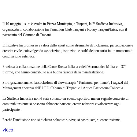
Il 19 maggio u.s. si è svolta in Piazza Municipio, a Trapani, la 2ª Staffetta Inclusiva,
organizzata in collaborazione tra Panathlon Club Trapani e Rotary Trapani/Erice, con il
patrocinio del Comune di Trapani.
L’iniziativa ha promosso i valori dello sport come strumento di inclusione, partecipazione e
crescita civile, coinvolgendo associazioni, istituzioni e realtà del territorio in un momento di
condivisione autentica.
Preziosa la collaborazione della Croce Rossa Italiana e dell’Aeronautica Militare – 37°
Stormo, che hanno contribuito alla buona riuscita della manifestazione.
Si ringraziano anche: l'associazione di clownterapia "Teniamoci per mano", i ragazzi del
Management sportivo dell' I.T.E. Calvino di Trapani e l' Antica Pasticceria Colicchia.
La Staffetta Inclusiva non è stata soltanto un evento sportivo, ma un segnale concreto di
comunità: insieme si possono abbattere barriere, creare relazioni e valorizzare ogni
partecipante.
Perché l’inclusione non si dichiara soltanto: si vive, si costruisce, si corre insieme.
video