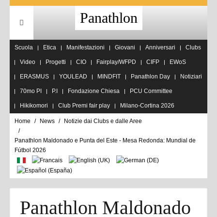
Panathlon
Scuola
Etica
Manifestazioni
Giovani
Anniversari
Clubs
Video
Progetti
CIO
Fairplay/WFPD
CIFP
EWoS
ERASMUS
YOULEAD
MINDFIT
Panathlon Day
Notiziari
70mo PI
P.I
Fondazione Chiesa
PCU Committee
Hikikomori
Club Premi fair play
Milano-Cortina 2026
Home
News
Notizie dai Clubs e dalle Aree
Panathlon Maldonado e Punta del Este - Mesa Redonda: Mundial de
Fútbol 2026
Panathlon Maldonado