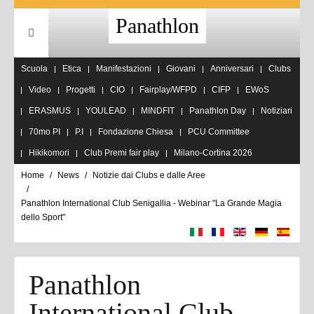
Panathlon
Scuola
Etica
Manifestazioni
Giovani
Anniversari
Clubs
Video
Progetti
CIO
Fairplay/WFPD
CIFP
EWoS
ERASMUS
YOULEAD
MINDFIT
Panathlon Day
Notiziari
70mo PI
P.I
Fondazione Chiesa
PCU Committee
Hikikomori
Club Premi fair play
Milano-Cortina 2026
Home
News
Notizie dai Clubs e dalle Aree
Panathlon International Club Senigallia - Webinar "La Grande Magia
dello Sport"
Panathlon
International Club