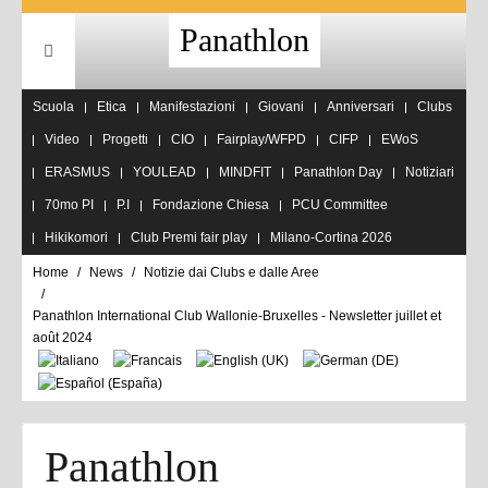
Panathlon
Scuola
Etica
Manifestazioni
Giovani
Anniversari
Clubs
Video
Progetti
CIO
Fairplay/WFPD
CIFP
EWoS
ERASMUS
YOULEAD
MINDFIT
Panathlon Day
Notiziari
70mo PI
P.I
Fondazione Chiesa
PCU Committee
Hikikomori
Club Premi fair play
Milano-Cortina 2026
Home
News
Notizie dai Clubs e dalle Aree
Panathlon International Club Wallonie-Bruxelles - Newsletter juillet et
août 2024
Panathlon