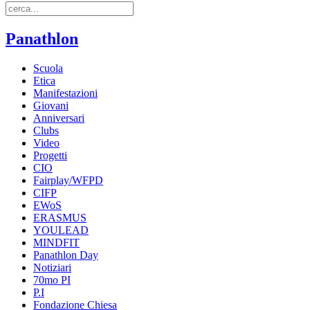
Panathlon
Scuola
Etica
Manifestazioni
Giovani
Anniversari
Clubs
Video
Progetti
CIO
Fairplay/WFPD
CIFP
EWoS
ERASMUS
YOULEAD
MINDFIT
Panathlon Day
Notiziari
70mo PI
P.I
Fondazione Chiesa