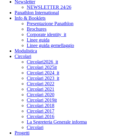
Newsletter
NEWSLETTER 24/26
Panathlon International
Info & Booklets
Presentazione Panathlon
Brochures
Corporate identity_it
Linee guida
Linee guida gemellaggio
Modulistica
Circolari
Circolari2026_it
Circolari 2025it
Circolari 2024_it
Circolari 2023_it
Circolari 2022
Circolari 2021
Circolari 2020
Circolari 2019it
Circolari 2018
Circolari 2017
Circolari 2016
La Segreteria Generale informa
Circolari
Progetti