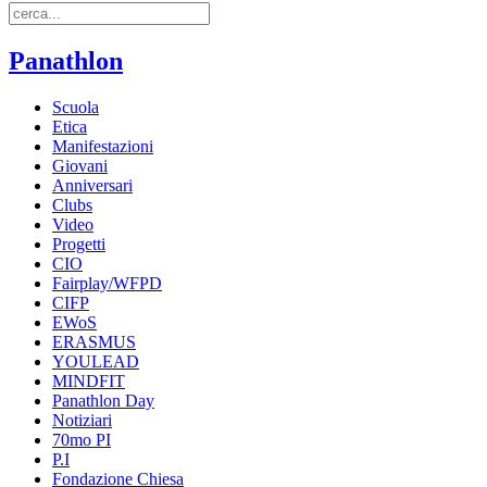
Panathlon
Scuola
Etica
Manifestazioni
Giovani
Anniversari
Clubs
Video
Progetti
CIO
Fairplay/WFPD
CIFP
EWoS
ERASMUS
YOULEAD
MINDFIT
Panathlon Day
Notiziari
70mo PI
P.I
Fondazione Chiesa