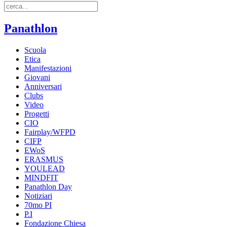
Panathlon
Scuola
Etica
Manifestazioni
Giovani
Anniversari
Clubs
Video
Progetti
CIO
Fairplay/WFPD
CIFP
EWoS
ERASMUS
YOULEAD
MINDFIT
Panathlon Day
Notiziari
70mo PI
P.I
Fondazione Chiesa