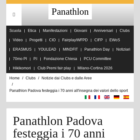
Panathlon
Scuola
Etica
Manifestazioni
Giovani
Anniversari
Clubs
Video
Progetti
CIO
Fairplay/WFPD
CIFP
EWoS
ERASMUS
YOULEAD
MINDFIT
Panathlon Day
Notiziari
70mo PI
P.I
Fondazione Chiesa
PCU Committee
Hikikomori
Club Premi fair play
Milano-Cortina 2026
Home
Clubs
Notizie dai Clubs e dalle Aree
Panathlon Padova festeggia i 70 anni all'insegna dei valori dello sport
Panathlon Padova
festeggia i 70 anni