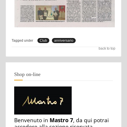
Tagged under
Club
anniversario
back to top
Shop on-line
Benvenuto in
Mastro 7
, da qui potrai
accedere alla sezione riservata