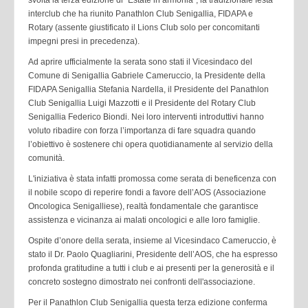
interclub che ha riunito Panathlon Club Senigallia, FIDAPA e
Rotary (assente giustificato il Lions Club solo per concomitanti
impegni presi in precedenza).
Ad aprire ufficialmente la serata sono stati il Vicesindaco del
Comune di Senigallia Gabriele Cameruccio, la Presidente della
FIDAPA Senigallia Stefania Nardella, il Presidente del Panathlon
Club Senigallia Luigi Mazzotti e il Presidente del Rotary Club
Senigallia Federico Biondi. Nei loro interventi introduttivi hanno
voluto ribadire con forza l’importanza di fare squadra quando
l’obiettivo è sostenere chi opera quotidianamente al servizio della
comunità.
L'iniziativa è stata infatti promossa come serata di beneficenza con
il nobile scopo di reperire fondi a favore dell’AOS (Associazione
Oncologica Senigalliese), realtà fondamentale che garantisce
assistenza e vicinanza ai malati oncologici e alle loro famiglie.
Ospite d’onore della serata, insieme al Vicesindaco Cameruccio, è
stato il Dr. Paolo Quagliarini, Presidente dell’AOS, che ha espresso
profonda gratitudine a tutti i club e ai presenti per la generosità e il
concreto sostegno dimostrato nei confronti dell'associazione.
Per il Panathlon Club Senigallia questa terza edizione conferma