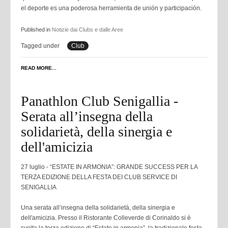
el deporte es una poderosa herramienta de unión y participación.
Published in
Notizie dai Clubs e dalle Aree
Tagged under
Club
READ MORE...
Panathlon Club Senigallia -
Serata all’insegna della
solidarietà, della sinergia e
dell'amicizia
27 luglio - “ESTATE IN ARMONIA”: GRANDE SUCCESS PER LA
TERZA EDIZIONE DELLA FESTA DEI CLUB SERVICE DI
SENIGALLIA
Una serata all’insegna della solidarietà, della sinergia e
dell'amicizia. Presso il Ristorante Colleverde di Corinaldo si è
svolta la terza edizione di “Estate in armonia”, la tradizionale festa