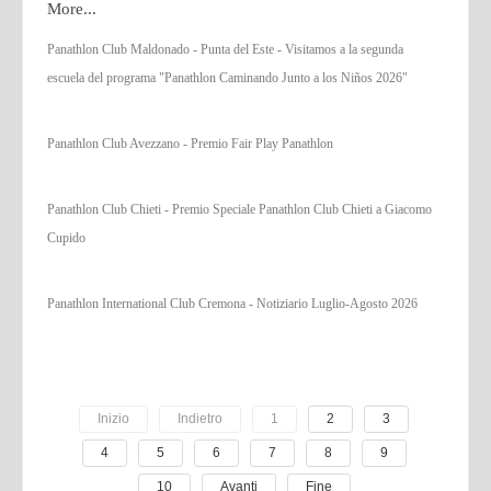
More...
Panathlon Club Maldonado - Punta del Este - Visitamos a la segunda
escuela del programa "Panathlon Caminando Junto a los Niños 2026"
Panathlon Club Avezzano - Premio Fair Play Panathlon
Panathlon Club Chieti - Premio Speciale Panathlon Club Chieti a Giacomo
Cupido
Panathlon International Club Cremona - Notiziario Luglio-Agosto 2026
Inizio
Indietro
1
2
3
4
5
6
7
8
9
10
Avanti
Fine