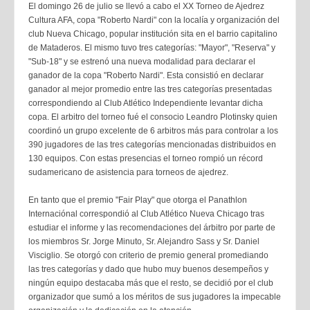
El domingo 26 de julio se llevó a cabo el XX Torneo de Ajedrez
Cultura AFA, copa "Roberto Nardi" con la localía y organización del
club Nueva Chicago, popular institución sita en el barrio capitalino
de Mataderos. El mismo tuvo tres categorías: "Mayor", "Reserva" y
"Sub-18" y se estrenó una nueva modalidad para declarar el
ganador de la copa "Roberto Nardi". Esta consistió en declarar
ganador al mejor promedio entre las tres categorías presentadas
correspondiendo al Club Atlético Independiente levantar dicha
copa. El arbitro del torneo fué el consocio Leandro Plotinsky quien
coordinó un grupo excelente de 6 arbitros más para controlar a los
390 jugadores de las tres categorías mencionadas distribuidos en
130 equipos. Con estas presencias el torneo rompió un récord
sudamericano de asistencia para torneos de ajedrez.
En tanto que el premio "Fair Play" que otorga el Panathlon
Internaciónal correspondió al Club Atlético Nueva Chicago tras
estudiar el informe y las recomendaciones del árbitro por parte de
los miembros Sr. Jorge Minuto, Sr. Alejandro Sass y Sr. Daniel
Visciglio. Se otorgó con criterio de premio general promediando
las tres categorías y dado que hubo muy buenos desempeños y
ningún equipo destacaba más que el resto, se decidió por el club
organizador que sumó a los méritos de sus jugadores la impecable