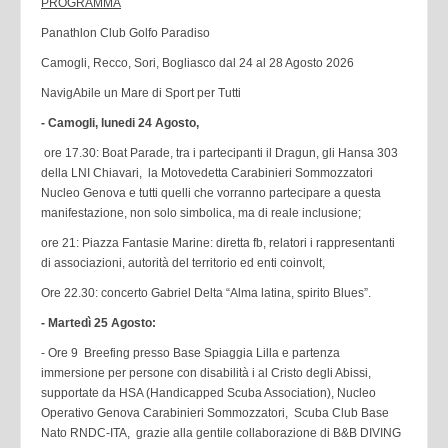
PROGRAMMA
Panathlon Club Golfo Paradiso
Camogli, Recco, Sori, Bogliasco dal 24 al 28 Agosto 2026
NavigAbile un Mare di Sport per Tutti
- Camogli, lunedi 24 Agosto,
ore 17.30: Boat Parade, tra i partecipanti il Dragun, gli Hansa 303
della LNI Chiavari, la Motovedetta Carabinieri Sommozzatori
Nucleo Genova e tutti quelli che vorranno partecipare a questa
manifestazione, non solo simbolica, ma di reale inclusione;
ore 21: Piazza Fantasie Marine: diretta fb, relatori i rappresentanti
di associazioni, autorità del territorio ed enti coinvolt,
Ore 22.30: concerto Gabriel Delta “Alma latina, spirito Blues”.
- Martedì 25 Agosto:
- Ore 9 Breefing presso Base Spiaggia Lilla e partenza
immersione per persone con disabilità i al Cristo degli Abissi,
supportate da HSA (Handicapped Scuba Association), Nucleo
Operativo Genova Carabinieri Sommozzatori, Scuba Club Base
Nato RNDC-ITA, grazie alla gentile collaborazione di B&B DIVING