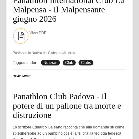
Panathlon International Club La
Malpensa - Il Malpensante
giugno 2026
View PDF
Published in
Notizie dai Clubs e dalle Aree
Tagged under
Notiziari
Club
Clubs
READ MORE...
Panathlon Club Padova - Il
potere di un pallone tra morte e
distruzione
Lo scrittore Eduardo Galeano racconta che alla domanda su come
spiegherebbe ad un bambino cos’è la felicità, la teologa tedesca