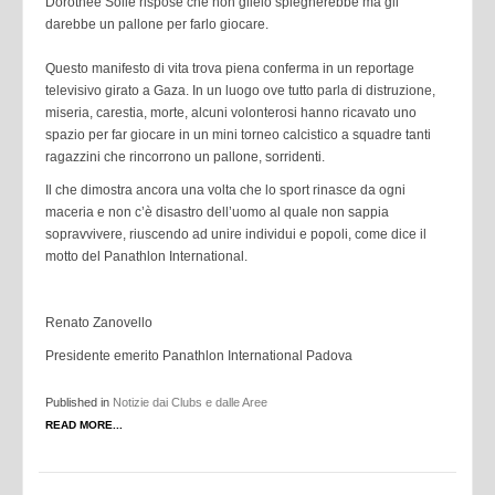
Dorothee Sölle rispose che non glielo spiegherebbe ma gli
darebbe un pallone per farlo giocare.
Questo manifesto di vita trova piena conferma in un reportage
televisivo girato a Gaza. In un luogo ove tutto parla di distruzione,
miseria, carestia, morte, alcuni volonterosi hanno ricavato uno
spazio per far giocare in un mini torneo calcistico a squadre tanti
ragazzini che rincorrono un pallone, sorridenti.
Il che dimostra ancora una volta che lo sport rinasce da ogni
maceria e non c’è disastro dell’uomo al quale non sappia
sopravvivere, riuscendo ad unire individui e popoli, come dice il
motto del Panathlon International.
Renato Zanovello
Presidente emerito
Panathlon International Padova
Published in
Notizie dai Clubs e dalle Aree
READ MORE...