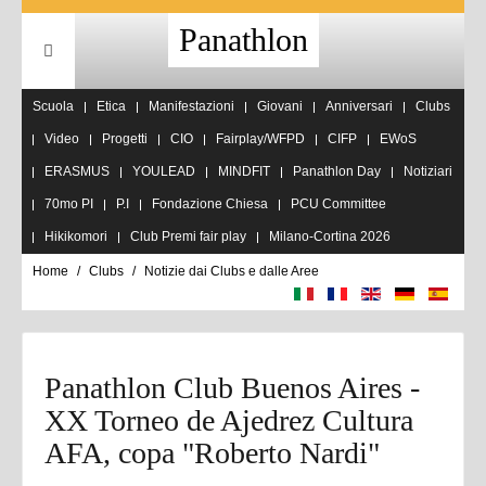
Panathlon
Scuola
Etica
Manifestazioni
Giovani
Anniversari
Clubs
Video
Progetti
CIO
Fairplay/WFPD
CIFP
EWoS
ERASMUS
YOULEAD
MINDFIT
Panathlon Day
Notiziari
70mo PI
P.I
Fondazione Chiesa
PCU Committee
Hikikomori
Club Premi fair play
Milano-Cortina 2026
Home
Clubs
Notizie dai Clubs e dalle Aree
Panathlon Club Buenos Aires -
XX Torneo de Ajedrez Cultura
AFA, copa "Roberto Nardi"