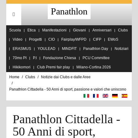
Panathlon
Scuola
Etica
Manifestazioni
Giovani
Anniversari
Clubs
Video
Progetti
CIO
Fairplay/WFPD
CIFP
EWoS
ERASMUS
YOULEAD
MINDFIT
Panathlon Day
Notiziari
70mo PI
P.I
Fondazione Chiesa
PCU Committee
Hikikomori
Club Premi fair play
Milano-Cortina 2026
Home
Clubs
Notizie dai Clubs e dalle Aree
Panathlon Cittadella - 50 Anni di sport, passione e valori che uniscono
Panathlon Cittadella -
50 Anni di sport,