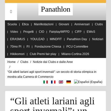
Panathlon
Scuola
Etica
Manifestazioni
Giovani
Anniversari
Clubs
Video
Progetti
CIO
Fairplay/WFPD
CIFP
EWoS
ERASMUS
YOULEAD
MINDFIT
Panathlon Day
Notiziari
70mo PI
P.I
Fondazione Chiesa
PCU Committee
Hikikomori
Club Premi fair play
Milano-Cortina 2026
Home
Clubs
Notizie dai Clubs e dalle Aree
“Gli atleti lariani agli sport invernali”: un secolo di storia olimpica in
mostra alla Camera di Commercio
“Gli atleti lariani agli
sport invernali”: un