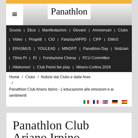
Panathlon
Scuola
Etica
Manifestazioni
Giovani
Anniversari
Clubs
Video
Progetti
CIO
Fairplay/WFPD
CIFP
EWoS
ERASMUS
YOULEAD
MINDFIT
Panathlon Day
Notiziari
70mo PI
P.I
Fondazione Chiesa
PCU Committee
Hikikomori
Club Premi fair play
Milano-Cortina 2026
Home
Clubs
Notizie dai Clubs e dalle Aree
Panathlon Club Ariano Irpino - L’educazione alle emozioni e ai
sentimenti
Panathlon Club
Ariano Irpino -