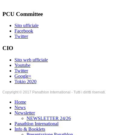
PCU Committee
Sito ufficiale
Facebook
Twitter
CIO
Sito web ufficiale
Youtube
Twitter
Google+
Tokio 2020
Copyright © 2017 Panathlon International - Tutti i diritti riservati.
Home
News
Newsletter
NEWSLETTER 24/26
Panathlon International
Info & Booklets
Presentazione Panathlon