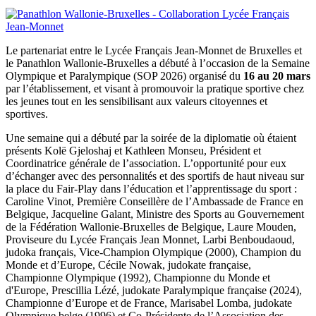
Le partenariat entre le Lycée Français Jean-Monnet de Bruxelles et
le Panathlon Wallonie-Bruxelles a débuté à l’occasion de la Semaine
Olympique et Paralympique (SOP 2026) organisé du
16 au 20 mars
par l’établissement, et visant à promouvoir la pratique sportive chez
les jeunes tout en les sensibilisant aux valeurs citoyennes et
sportives.
Une semaine qui a débuté par la soirée de la diplomatie où étaient
présents Kolë Gjeloshaj et Kathleen Monseu, Président et
Coordinatrice générale de l’association. L’opportunité pour eux
d’échanger avec des personnalités et des sportifs de haut niveau sur
la place du Fair-Play dans l’éducation et l’apprentissage du sport :
Caroline Vinot, Première Conseillère de l’Ambassade de France en
Belgique, Jacqueline Galant, Ministre des Sports au Gouvernement
de la Fédération Wallonie-Bruxelles de Belgique, Laure Mouden,
Proviseure du Lycée Français Jean Monnet, Larbi Benboudaoud,
judoka français, Vice-Champion Olympique (2000), Champion du
Monde et d’Europe, Cécile Nowak, judokate française,
Championne Olympique (1992), Championne du Monde et
d'Europe, Prescillia Lézé, judokate Paralympique française (2024),
Championne d’Europe et de France, Marisabel Lomba, judokate
Olympique belge (1996) et Co-Présidente de l’Association des