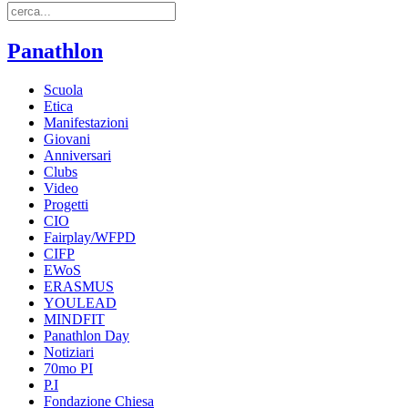
Panathlon
Scuola
Etica
Manifestazioni
Giovani
Anniversari
Clubs
Video
Progetti
CIO
Fairplay/WFPD
CIFP
EWoS
ERASMUS
YOULEAD
MINDFIT
Panathlon Day
Notiziari
70mo PI
P.I
Fondazione Chiesa