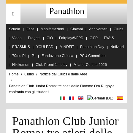
Panathlon
Scuola
Etica
Manifestazioni
Giovani
Anniversari
Clubs
Video
Progetti
CIO
Fairplay/WFPD
CIFP
EWoS
ERASMUS
YOULEAD
MINDFIT
Panathlon Day
Notiziari
70mo PI
P.I
Fondazione Chiesa
PCU Committee
Hikikomori
Club Premi fair play
Milano-Cortina 2026
Home
Clubs
Notizie dai Clubs e dalle Aree
Panathlon Club Junior Roma: tre atleti delle Fiamme Oro Rugby a
confronto con gli studenti
Panathlon Club Junior
Roma: tre atleti delle