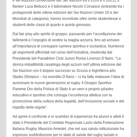
e sei edizioni consecutive del Sei Nazioni tra il 2016 e il 2021), il
flanker Luca Bellucci e il tallonatore Nicolò Corvasce (entrambi tra i
protagonisti delle ultime edizioni del Sei Nazioni Under 20 e dei
Mondiali di categoria), hanno incontrato oltre cento studentesse e
studenti delle classi di quarto e quinto ginnasio.
Dal fair play allo spirito di gruppo, passando per l’accettazione dei
fallimenti e l’orgoglio di vestire la maglia azzurra, fino ad arrivare
all’importanza di coniugare carriera sportiva e scolastica. Numerosi
gli argomenti affrontati nel corso dell’iniziativa, moderata dal
Presidente del Panathlon Club Junior Roma Lorenzo D’Ilario. “La
storica imbattibilità casalinga degli azzurri nell’ultima edizione del
Sei Nazioni con il doppio successo su Scozia e Inghilterra allo
Stadio Olimpico – ha esordito D’Ilario – ci ha fatto maturare l’idea di
avvicinare le nuove generazioni al rugby. Il Gruppo Sportivo
Fiamme Oro della Polizia di Stato è un vero e proprio pilastro
educativo e sportivo che coniuga l’eccellenza atletica con la
promozione della cultura della legalità, dell’inclusione sociale e del
rispetto delle regole”.
Ad aprire il confronto e lo scambio di esperienze tra alunni e atleti è
stato il Presidente del Comitato Regionale Lazio della Federazione
Italiana Rugby, Maurizio Amedei, che nel suo saluto istituzionale ha
espresso soddisfazione per lo stato di salute del rugby laziale e