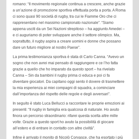
romano: “Il movimento regionale continua a crescere, anche grazie
a un’azione di promozione sportiva effettuata porta a porta. A Roma
ci sono quasi 90 società di rugby, tra cui le Fiamme Oro che ci
rappresentano nel massimo campionato nazionale”. “Siamo
appena usciti da un Sei Nazioni strepitoso – ha aggiunto Amedei –
e ci auguriamo di poter sviluppare anche il settore olimpico. Ma,
soprattutto, il rugby aspira a creare uomini e donne che possano
dare un futuro migliore al nostro Paese”.
La prima testimonianza sportiva è stata di Carlo Canna. “Avevo un
sogno che non avrei mai pensato di raggiungere e ce l’ho fatta
grazie a quello che ho imparato da questo sport – ha rivelato
Canna – Sin da bambini il rugby prima ci educa e poi ci fa
diventare giocatori. Da capitano oggi sento il dovere di trasmettere
la mia esperienza ai miei compagni di squadra, a cominciare
dall’importanza del rispetto delle regole e degli avversari”.
In seguito è stato Luca Bellucci a raccontare le proprie emozioni ai
presenti: “Il rugby in famiglia era qualcosa di naturale. Ho avuto
finora un percorso straordinario: rifarei questa scelta altre mille
volte. Grazie a questo sport ho avuto la possibilità di giocare
all’estero e di entrare in contatto con altre civiltà”.
Infine è arrivato il monito di Nicolò Corvasce, che ha esortato i più